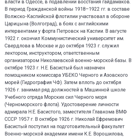
власти в Одессе, в подавлении восстания гайдамаков.
В период Гражданской войны 1918–1922 гг. в составе
Волжско-Каспийской флотилии участвовал в обороне
Царицына (Волгоград), в боях с английскими
интервентами у форта Петровск на Каспии. В августе
1922 г. окончил Коммунистический университет им.
Свердлова в Москве и до октября 1923 г. служил
лектором, инструктором, ответственным
организатором Николаевской военно-морской базы. В
октябре 1923 г. Н.Е. Басистый был назначен
помощником комиссара УБЕКО Черного и Азовского
морей (Гидрография ЧФ). Затем вплоть до октября
1926 г. занимал ряд должностей в Машинной школе
Учебного отряда Морских сил Черного моря
(Черноморского флота). Удостоверение личности
адмирала Н.Е. Басистого, заместителя Главкома ВМФ
СССР 1957 г. В октябре 1926 г. Николай Ефремович
Басистый поступил на подготовительный факультет
Военно-морской академии имени К.Е. Ворошилова,