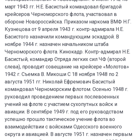
март 1943 гг. Н.Е. Басистый командовал бригадой
крейсеров Черноморского флота, участвовал в
обороне Новороссийска. Приказом наркома ВМФ Н.Г.
Кузнецова от 9 апреля 1943 г. контр-адмирала Н.Е.
Басистого назначили командующим эскадрой. В
ноябре 1944 г. назначен начальником штаба
Черноморского флота. Кинокадр. Контр-адмирал Н.Е.
Басистый, командир Отряда легких сил ЧФ (второй
слева), проводит совещание на крейсере «Молотов»
1942 г. Съемка В. Микоши С 18 ноября 1948 по 2
августа 1951 гг. Николай Ефремович Басистый
командовал Черноморским флотом. Осенью 1948 г.
руководил проведением первых послевоенных
учений на флоте с участием сухопутных войск и
авиации. В сентябре 1949 г. под его руководством
успешно прошло тактическое учение флота во
взаимодействии с войсками Одесского военного
округа и авиацией. В августе 1951 г. назначен первым