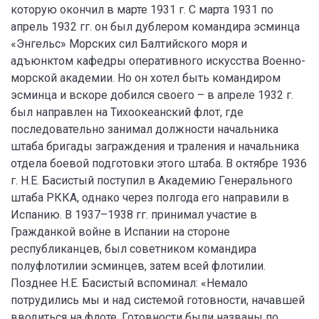
которую окончил в марте 1931 г. С марта 1931 по
апрель 1932 гг. он был дублером командира эсминца
«Энгельс» Морских сил Балтийского моря и
адъюнктом кафедры оперативного искусства Военно-
морской академии. Но он хотел быть командиром
эсминца и вскоре добился своего – в апреле 1932 г.
был направлен на Тихоокеанский флот, где
последовательно занимал должности начальника
штаба бригады заграждения и траления и начальника
отдела боевой подготовки этого штаба. В октябре 1936
г. Н.Е. Басистый поступил в Академию Генерального
штаба РККА, однако через полгода его направили в
Испанию. В 1937–1938 гг. принимал участие в
Гражданкой войне в Испании на стороне
республиканцев, был советником командира
полуфлотилии эсминцев, затем всей флотилии.
Позднее Н.Е. Басистый вспоминал: «Немало
потрудились мы и над системой готовности, начавшей
вводиться на флоте. Готовности были названы по