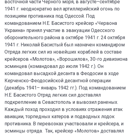
восточной части Черного моря, в августе–сентябре
1941 г. неоднократно вел артиллерийский огонь по
позициям противника под Одессой. Под
командованием Н.Е. Басистого крейсер «Червона
Украина» принял участие в эвакуации Одесского
оборонительного района в октябре 1941 г. 24 октября
1941 г. Николай Басистый был назначен командиром
Отряда легких сил из новейших кораблей в составе
крейсеров «Молотов», «Ворошилов», 30-го дивизиона
эсминцев (командовал до июля 1942 г.). Он
командовал высадкой десанта в Феодосии в ходе
Керченско-Феодосийской десантной операции
(декабрь 1941– январь 1942 гг.). Под командованием
Н.Е. Басистого Отряд легких сил доставлял
подкрепление в Севастополь и вывозил раненых.
Каждый поход проходил в условиях отражения атак
авиации, торпедных катеров и подводных лодок
противника. В перевозках участвовали и крейсера, и
эсминцы отряда. Так, крейсер «Молотов» доставлял