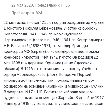
22 мая 2023, Понедельник 11:05
Просмотров: 824
22 мая исполняется 125 лет со дня рождения адмирала
Басистого Николая Ефремовича, участника обороны
Севастополя 1941–1942 гг., командующего
Черноморским флотом в 1948–1951 гг. Контр-адмирал
Н.Е. Басистый (1898–1971), командир бригады
крейсеров ЧФ (справа), с командиром и военкомом
крейсера «Молотов» ЧФ 1942 г. Фото Он родился 22
мая 1898 г. в деревне Юрьевке (ныне Одесской
области). В 1916 г. окончил минную школу Учебного
отряда Черноморского флота. Во время Первой
мировой войны служил минно-машинным унтер-
офицером на эсминце «Жаркий» и миноносце «Сулин».
В феврале 1917 г. Н.Е. Басистого избрали членом
судового комитета эсминца «Жаркий». В декабре 1917
– январе 1918 г. участвовал в установлении советской