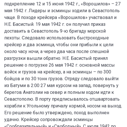
подкрепление 12 и 15 июня 1942 г., «Ворошилов» – 27
мая 1942 г. Лидеры и эсминцы ходили в Севастополь
чаще. В походе крейсера «Ворошилов» участвовал и
Н.Е. Басистый. 19 мая 1942 г. он получил приказ
доставить в Севастополь 9-ю бригаду морской
пехоты. Следовало использовать быстроходные
крейсер и два эсминца, чтобы они прибыли к цели
около часу ночи, а через два часа после спешной
разгрузки вышли обратно. Н.Е. Басистый принял
решение о погрузке 26 мая 1942 г. основной массы
войск и грузов на крейсер, а на эсминцы – по 300
бойцов и по 30 тонн грузов. Отряду следовало выйти
из Батуми в 2:00 27 мая курсом на запад, повернуть у
берегов Анатолии на север и полным ходом идти к
Севастополю. В порту предписывалось отшвартовать
корабли к Угольному причалу кормой, носом на выход.
Его решение было утверждено, поход выполнен
удачно. Крейсер сопровождали эсминцы
«Сообразительный» и «Свободный». С июля 1942 по