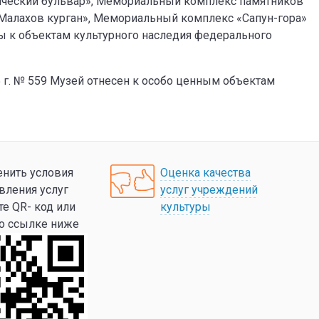
рический бульвар», Мемориальный комплекс памятников
 «Малахов курган», Мемориальный комплекс «Сапун-гора»
ены к объектам культурного наследия федерального
 г. № 559 Музей отнесен к особо ценным объектам
нить условия
Оценка качества
вления услуг
услуг учреждений
те QR- код или
культуры
по ссылке ниже