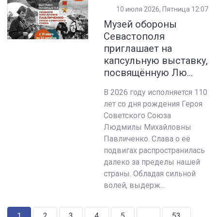
10 июля 2026, Пятница 12:07
Музей обороны
Севастополя
приглашает на
капсульную выставку,
посвящённую Лю...
В 2026 году исполняется 110
лет со дня рождения Героя
Советского Союза
Людмилы Михайловны
Павличенко. Слава о её
подвигах распространилась
далеко за пределы нашей
страны. Обладая сильной
волей, выдерж...
1
2
3
4
5
...
53