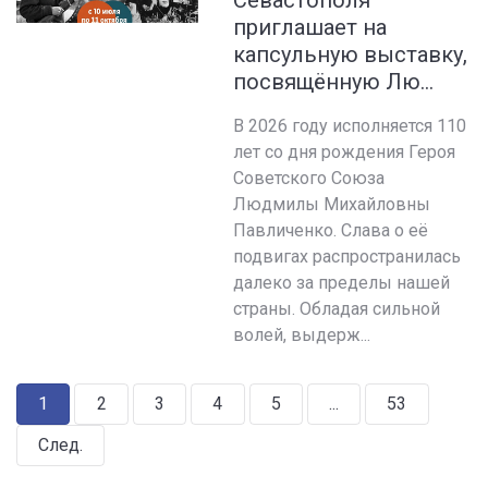
Севастополя
приглашает на
капсульную выставку,
посвящённую Лю...
В 2026 году исполняется 110
лет со дня рождения Героя
Советского Союза
Людмилы Михайловны
Павличенко. Слава о её
подвигах распространилась
далеко за пределы нашей
страны. Обладая сильной
волей, выдерж...
1
2
3
4
5
...
53
След.