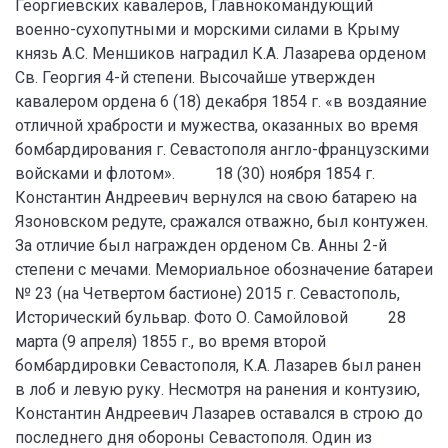
Георгиевских кавалеров, Главнокомандующий
военно-сухопутными и морскими силами в Крыму
князь А.С. Меншиков наградил К.А. Лазарева орденом
Св. Георгия 4-й степени. Высочайше утвержден
кавалером ордена 6 (18) декабря 1854 г. «в воздаяние
отличной храбрости и мужества, оказанных во время
бомбардирования г. Севастополя англо-французскими
войсками и флотом». 18 (30) ноября 1854 г.
Константин Андреевич вернулся на свою батарею на
Язоновском редуте, сражался отважно, был контужен.
За отличие был награжден орденом Св. Анны 2-й
степени с мечами. Мемориальное обозначение батареи
№ 23 (на Четвертом бастионе) 2015 г. Севастополь,
Исторический бульвар. Фото О. Самойловой 28
марта (9 апреля) 1855 г., во время второй
бомбардировки Севастополя, К.А. Лазарев был ранен
в лоб и левую руку. Несмотря на ранения и контузию,
Константин Андреевич Лазарев оставался в строю до
последнего дня обороны Севастополя. Один из