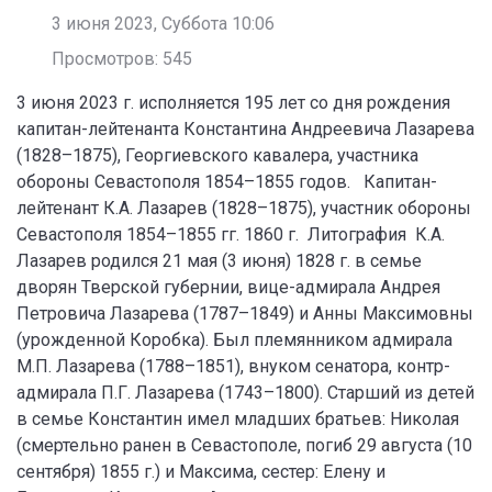
3 июня 2023, Суббота 10:06
Просмотров: 545
3 июня 2023 г. исполняется 195 лет со дня рождения
капитан-лейтенанта Константина Андреевича Лазарева
(1828–1875), Георгиевского кавалера, участника
обороны Севастополя 1854–1855 годов. Капитан-
лейтенант К.А. Лазарев (1828–1875), участник обороны
Севастополя 1854–1855 гг. 1860 г. Литография К.А.
Лазарев родился 21 мая (3 июня) 1828 г. в семье
дворян Тверской губернии, вице-адмирала Андрея
Петровича Лазарева (1787–1849) и Анны Максимовны
(урожденной Коробка). Был племянником адмирала
М.П. Лазарева (1788–1851), внуком сенатора, контр-
адмирала П.Г. Лазарева (1743–1800). Старший из детей
в семье Константин имел младших братьев: Николая
(смертельно ранен в Севастополе, погиб 29 августа (10
сентября) 1855 г.) и Максима, сестер: Елену и