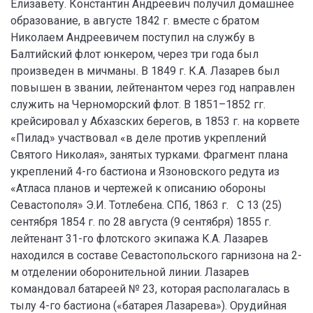
Елизавету. Константин Андреевич получил домашнее
образование, в августе 1842 г. вместе с братом
Николаем Андреевичем поступил на службу в
Балтийский флот юнкером, через три года был
произведен в мичманы. В 1849 г. К.А. Лазарев был
повышен в звании, лейтенантом через год направлен
служить на Черноморский флот. В 1851–1852 гг.
крейсировал у Абхазских берегов, в 1853 г. на корвете
«Пилад» участвовал «в деле против укреплений
Святого Николая», занятых турками. Фрагмент плана
укреплений 4-го бастиона и Язоновского редута из
«Атласа планов и чертежей к описанию обороны
Севастополя» Э.И. Тотлебена. СПб, 1863 г. С 13 (25)
сентября 1854 г. по 28 августа (9 сентября) 1855 г.
лейтенант 31-го флотского экипажа К.А. Лазарев
находился в составе Севастопольского гарнизона на 2-
м отделении оборонительной линии. Лазарев
командовал батареей № 23, которая располагалась в
тылу 4-го бастиона («батарея Лазарева»). Орудийная