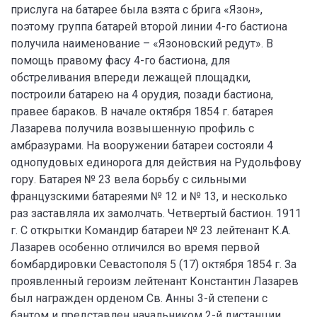
прислуга на батарее была взята с брига «Язон»,
поэтому группа батарей второй линии 4-го бастиона
получила наименование – «Язоновский редут». В
помощь правому фасу 4-го бастиона, для
обстреливания впереди лежащей площадки,
построили батарею на 4 орудия, позади бастиона,
правее бараков. В начале октября 1854 г. батарея
Лазарева получила возвышенную профиль с
амбразурами. На вооружении батареи состояли 4
однопудовых единорога для действия на Рудольфову
гору. Батарея № 23 вела борьбу с сильными
французскими батареями № 12 и № 13, и несколько
раз заставляла их замолчать. Четвертый бастион. 1911
г. С открытки Командир батареи № 23 лейтенант К.А.
Лазарев особенно отличился во время первой
бомбардировки Севастополя 5 (17) октября 1854 г. За
проявленный героизм лейтенант Константин Лазарев
был награжден орденом Св. Анны 3-й степени с
бантом и представлен начальником 2-й дистанции