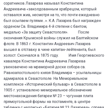
соратников Лазарева называл Константина
Андреевича «заколдованным храбрецом, который
оставался жив, несмотря на то, что почти ежедневно
был осыпаем пулями…». К.А. Лазарев был награжден
орденом Св. Владимира 4-й степени с бантом,
медалью «За защиту Севастополя». После
окончания Крымской войны служил на Балтийском
флоте. В 1863 г. Константин Андреевич Лазарев
вышел в отставку в чине капитан-лейтенанта, был
холост. Скончался в 1875 году. Имя Георгиевского
кавалера Константина Андреевича Лазарева
увековечено на мраморной доске собора св.
Равноапостольного князя Владимира – усыпальницы
адмиралов в Севастополе. На Мемориальном
комплексе «Исторический бульвар» в Севастополе в
1905 г. установлено мемориальное обозначение
местонахождения батареи № 23 – чугунная плита
прямоугольной формы на постаменте, в центре
табличка с надписью «Батарея № 23 Лазарева», справа