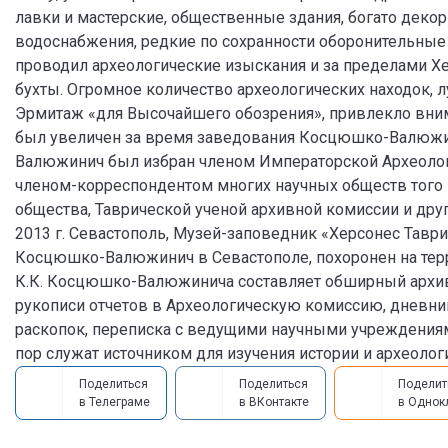
лавки и мастерские, общественные здания, богато дек
водоснабжения, редкие по сохранности оборонительные
проводил археологические изыскания и за пределами Хер
бухты. Огромное количество археологических находок, 
Эрмитаж «для Высочайшего обозрения», привлекло вни
был увеличен за время заведования Косцюшко-Валюжинич
Валюжинич был избран членом Императорской Археолог
членом-корреспондентом многих научных обществ того 
общества, Таврической ученой архивной комиссии и дру
2013 г. Севастополь, Музей-заповедник «Херсонес Тавр
Косцюшко-Валюжинич в Севастополе, похоронен на терр
К.К. Косцюшко-Валюжинича составляет обширный архивн
рукописи отчетов в Археологическую комиссию, дневни
раскопок, переписка с ведущими научными учреждения
пор служат источником для изучения истории и археоло
Поделиться
Поделиться
Поделит
в Телеграме
в ВКонтакте
в Однок