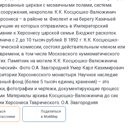
орированные церкви с мозаичными полами, система
 сооружения, некрополи. К.К. Косцюшко-Валюжинич
сонеса – в районе м. Фиолент и на берегу Казачьей
лучшие из которых отправились в Императорский
мание к Херсонесу царской семьи. Бюджет раскопок
а с 2 до 10 тысяч рублей. В 1892 г. К.К. Косцюшко-
ической комиссии, состоял действительным членом или
времени, в том числе Московского нумизматического
гих. Памятник на могиле К.К. Косцюшко-Валюжинича.
ический». Фото О.А. Завгородней Умер Карл Казимирович
итории Херсонесского монастыря. Научное наследие
ый фонд (более 5 тысяч единиц хранения) – это
ки, фотографии и чертежи, документирующие процесс
ми. Материалы архива Косцюшко-Валюжинича до сих
гии Херсонеса Таврического. О.А. Завгородняя
ься
Поделиться
лассники
в МойМир