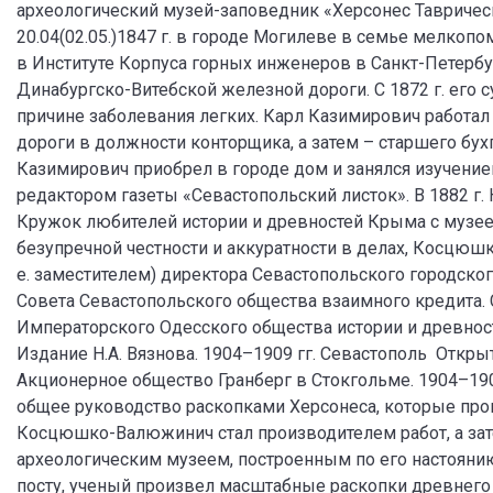
археологический музей-заповедник «Херсонес Тавриче
20.04(02.05.)1847 г. в городе Могилеве в семье мелкоп
в Институте Корпуса горных инженеров в Санкт-Петербур
Динабургско-Витебской железной дороги. С 1872 г. его с
причине заболевания легких. Карл Казимирович работа
дороги в должности конторщика, а затем – старшего бухг
Казимирович приобрел в городе дом и занялся изучени
редактором газеты «Севастопольский листок». В 1882 г
Кружок любителей истории и древностей Крыма с музее
безупречной честности и аккуратности в делах, Косцюшк
е. заместителем) директора Севастопольского городског
Совета Севастопольского общества взаимного кредита. 
Императорского Одесского общества истории и древност
Издание Н.А. Вязнова. 1904–1909 гг. Севастополь Откры
Акционерное общество Гранберг в Стокгольме. 1904–1909
общее руководство раскопками Херсонеса, которые прои
Косцюшко-Валюжинич стал производителем работ, а за
археологическим музеем, построенным по его настоянию 
посту, ученый произвел масштабные раскопки древнего