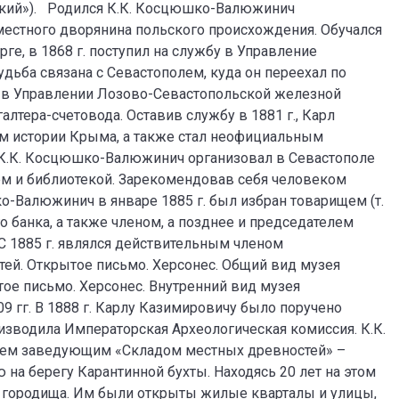
ский»). Родился К.К. Косцюшко-Валюжинич
оместного дворянина польского происхождения. Обучался
ге, в 1868 г. поступил на службу в Управление
удьба связана с Севастополем, куда он переехал по
л в Управлении Лозово-Севастопольской железной
алтера-счетовода. Оставив службу в 1881 г., Карл
ем истории Крыма, а также стал неофициальным
. К.К. Косцюшко-Валюжинич организовал в Севастополе
м и библиотекой. Зарекомендовав себя человеком
о-Валюжинич в январе 1885 г. был избран товарищем (т.
о банка, а также членом, а позднее и председателем
С 1885 г. являлся действительным членом
ей. Открытое письмо. Херсонес. Общий вид музея
тое письмо. Херсонес. Внутренний вид музея
 гг. В 1888 г. Карлу Казимировичу было поручено
зводила Императорская Археологическая комиссия. К.К.
тем заведующим «Складом местных древностей» –
на берегу Карантинной бухты. Находясь 20 лет на этом
 городища. Им были открыты жилые кварталы и улицы,