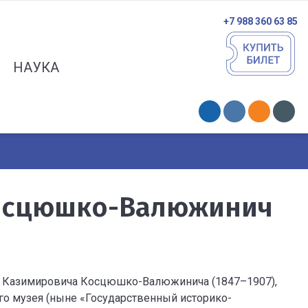
+7 988 360 63 85
НАУКА
Косцюшко-Валюжинич
рла Казимировича Косцюшко-Валюжинича (1847–1907),
ого музея (ныне «Государственный историко-