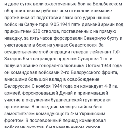
и двое суток вели ожесточенные бои на Бельбекском
оборонительном рубеже, чем отвлекли внимание
противника от подготовки главного удара наших
войск на Сапун-горе. 9.05.1944 пять дивизий армии под
прикрытием 630 стволов, поставленных на прямую
наводку, за пять часов форсировали Северную бухту и
участвовали в боях на улицах Севастополя. За
осуществление этой операции генерал-лейтенант Г.Ф.
Захаров был награжден орденом Суворова 1 ст. и
получил звание генерал-полковника. Летом 1944 года
он командовал войсками 2-го Белорусского фронта,
внесшими большой вклад в освобождение
Белоруссии. С ноября 1944 года он командует 4-й гв.
армией, форсировавшей Дунай и принимавшей
участие в окружении будапештской группировки
противника. В последние месяцы войны был
заместителем командующего 4-м Украинским
фронтом. В послевоенный период командовал
войсками округов, был начальником курсов