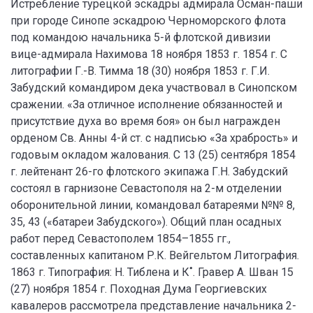
Истребление турецкой эскадры адмирала Осман-паши
при городе Синопе эскадрою Черноморского флота
под командою начальника 5-й флотской дивизии
вице-адмирала Нахимова 18 ноября 1853 г. 1854 г. С
литографии Г.-В. Тимма 18 (30) ноября 1853 г. Г.И.
Забудский командиром дека участвовал в Синопском
сражении. «За отличное исполнение обязанностей и
присутствие духа во время боя» он был награжден
орденом Св. Анны 4-й ст. с надписью «За храбрость» и
годовым окладом жалования. С 13 (25) сентября 1854
г. лейтенант 26-го флотского экипажа Г.Н. Забудский
состоял в гарнизоне Севастополя на 2-м отделении
оборонительной линии, командовал батареями №№ 8,
35, 43 («батареи Забудского»). Общий план осадных
работ перед Севастополем 1854–1855 гг.,
составленных капитаном Р.К. Вейгельтом Литография.
1863 г. Типография: Н. Тиблена и К˚. Гравер А. Шван 15
(27) ноября 1854 г. Походная Дума Георгиевских
кавалеров рассмотрела представление начальника 2-