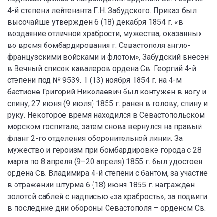
4-й степени лейтенанта Г.Н. Забудского. Приказ был
высочайше утвержден 6 (18) декабря 1854 г. «в
воздаяние отличной храбрости, мужества, оказанных
во время бомбардирования г. Севастополя англо-
французскими войсками и флотом», Забудский внесен
в Вечный список кавалеров ордена Св. Георгий 4-й
степени под № 9539. 1 (13) ноября 1854 г. на 4-м
бастионе Григорий Николаевич был контужен в ногу и
спину, 27 июня (9 июля) 1855 г. ранен в голову, спину и
руку. Некоторое время находился в Севастопольском
морском госпитале, затем снова вернулся на правый
фланг 2-го отделения оборонительной линии. За
мужество и героизм при бомбардировке города с 28
марта по 8 апреля (9–20 апреля) 1855 г. был удостоен
ордена Св. Владимира 4-й степени с бантом, за участие
в отражении штурма 6 (18) июня 1855 г. награжден
золотой саблей с надписью «за храбрость», за подвиги
в последние дни обороны Севастополя – орденом Св.