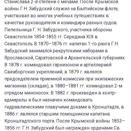
Станислава 2-й степени с мечами. После Крымской
войны Г.Н. Забудский служил на Балтийском флоте,
участвовал во многих учебных путешествиях в
качестве руководителя и командира разных судов.
Пепельница Г. Н. Забудского, участника обороны
Севастополя 1854-1855 гг. Середина XIX в.
Севастополь В 1870–1876 гг. капитан 1-го ранга Г.Н.
Забудский занимался рекрутскими наборами в
Ярославской, Саратовской и Архангельской губерниях.
В 1878 г. командовал гарнизоном и артиллерией
Свеаборгских укреплений, в 1879 г. являлся
председателем приемной комиссии при экипажеских
магазинах (складах), в 1880–1881 гг. командовал 2-м
отрядом миноносок. В 1882 г. произведен в контр-
адмиралы и был назначен командовать
гидравлическими плавучими доками в Кронштадте, в
1886 г. являлся старшим помощником капитана
Кронштадтского порта. После Крымской войны 1853–
1856 гг. Г.Н. Забудский был награжден орденами Св.