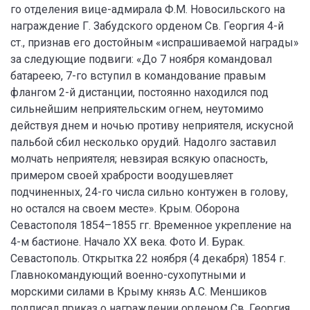
го отделения вице-адмирала Ф.М. Новосильского на
награждение Г. Забудского орденом Св. Георгия 4-й
ст., признав его достойным «испрашиваемой награды»
за следующие подвиги: «До 7 ноября командовал
батареею, 7-го вступил в командование правым
флангом 2-й дистанции, постоянно находился под
сильнейшим неприятельским огнем, неутомимо
действуя днем и ночью противу неприятеля, искусной
пальбой сбил несколько орудий. Надолго заставил
молчать неприятеля; невзирая всякую опасность,
примером своей храбрости воодушевляет
подчиненных, 24-го числа сильно контужен в голову,
но остался на своем месте». Крым. Оборона
Севастополя 1854–1855 гг. Временное укрепление на
4-м бастионе. Начало XX века. Фото И. Бурак.
Севастополь. Открытка 22 ноября (4 декабря) 1854 г.
Главнокомандующий военно-сухопутными и
морскими силами в Крыму князь А.С. Меншиков
подписал приказ о награждении орденом Св. Георгия