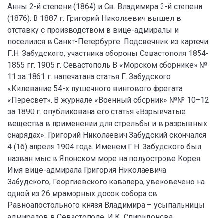
Анны 2-й степени (1864) и Св. Владимира 3-й степени
(1876). В 1887 г. Григорий Николаевич вышел в
отставку с производством в вице-адмиралы и
поселился в Санкт-Петербурге. Подсвечник из картечи
Г.Н. Забудского, участника обороны Севастополя 1854-
1855 гг. 1905 г. Севастополь В «Морском сборнике» №
11 за 1861 г. напечатана статья Г. Забудского
«Килевание 54-х пушечного винтового фрегата
«Пересвет». В журнале «Военный сборник» №№ 10–12
за 1890 г. опубликована его статья «Взрывчатые
вещества в применении для стрельбы и в разрывных
снарядах». Григорий Николаевич Забудский скончался
4 (16) апреля 1904 года. Именем Г.Н. Забудского был
назван мыс в Японском море на полуострове Корея.
Имя вице-адмирала Григория Николаевича
Забудского, Георгиевского кавалера, увековечено на
одной из 26 мраморных досок собора св.
Равноапостольного князя Владимира – усыпальницы
адмиралов в Севастополе. И.К. Спиридонова