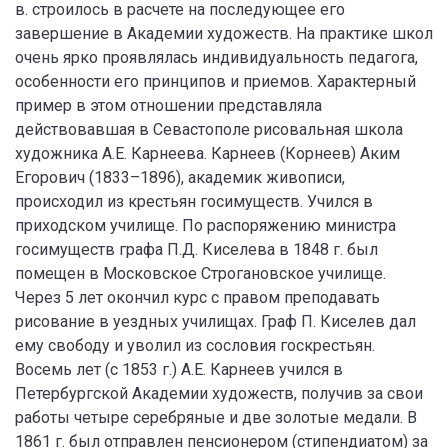
в. строилось в расчете на последующее его
завершение в Академии художеств. На практике школ
очень ярко проявлялась индивидуальность педагога,
особенности его принципов и приемов. Характерный
пример в этом отношении представляла
действовавшая в Севастополе рисовальная школа
художника А.Е. Карнеева. Карнеев (Корнеев) Аким
Егорович (1833–1896), академик живописи,
происходил из крестьян госимуществ. Учился в
приходском училище. По распоряжению министра
госимуществ графа П.Д. Киселева в 1848 г. был
помещен в Московское Строгановское училище.
Через 5 лет окончил курс с правом преподавать
рисование в уездных училищах. Граф П. Киселев дал
ему свободу и уволил из сословия госкрестьян.
Восемь лет (с 1853 г.) А.Е. Карнеев учился в
Петербургской Академии художеств, получив за свои
работы четыре серебряные и две золотые медали. В
1861 г. был отправлен пенсионером (стипендиатом) за