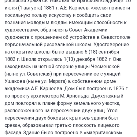
росписей храма св. Николая на Братском кладбище. 20
июля (1 августа) 1881 г. А.Е. Карнеев, «желая принести
посильную пользу искусству и сообщить свои
познания молодым людям, имеющим способности к
художествам», обратился в Совет Академии
художеств с прошением об устройстве в Севастополе
первоначальной рисовальной школы. Удостоверение
на открытие школы было выдано 6 (18) сентября
1882 г. Школа открылась 1(13) декабря 1882 г. Она
находилась на четной стороне улицы Чесменской
(ныне ул. Советская) при пересечении ее с улицей
Ушакова (ныне ул. Марата) в собственном доме
академика А.Е. Карнеева. Дом был построен в 1876 г.
по проекту архитектора М. Арнольда. Двухэтажный
дом повторял в плане форму земельного участка,
расположенного на пересечении двух улиц. Угол
пересечения двух боковых крыльев здания был
срезан, образовывал третью плоскость лицевого
фасада. Здание было построено в «мавританском»