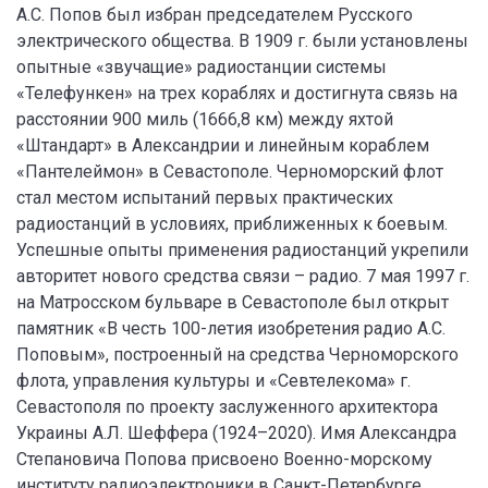
А.С. Попов был избран председателем Русского
электрического общества. В 1909 г. были установлены
опытные «звучащие» радиостанции системы
«Телефункен» на трех кораблях и достигнута связь на
расстоянии 900 миль (1666,8 км) между яхтой
«Штандарт» в Александрии и линейным кораблем
«Пантелеймон» в Севастополе. Черноморский флот
стал местом испытаний первых практических
радиостанций в условиях, приближенных к боевым.
Успешные опыты применения радиостанций укрепили
авторитет нового средства связи – радио. 7 мая 1997 г.
на Матросском бульваре в Севастополе был открыт
памятник «В честь 100-летия изобретения радио А.С.
Поповым», построенный на средства Черноморского
флота, управления культуры и «Севтелекома» г.
Севастополя по проекту заслуженного архитектора
Украины А.Л. Шеффера (1924–2020). Имя Александра
Степановича Попова присвоено Военно-морскому
институту радиоэлектроники в Санкт-Петербурге,