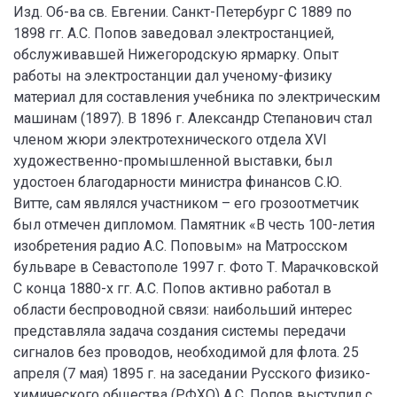
Изд. Об-ва св. Евгении. Санкт-Петербург С 1889 по
1898 гг. А.С. Попов заведовал электростанцией,
обслуживавшей Нижегородскую ярмарку. Опыт
работы на электростанции дал ученому-физику
материал для составления учебника по электрическим
машинам (1897). В 1896 г. Александр Степанович стал
членом жюри электротехнического отдела XVI
художественно-промышленной выставки, был
удостоен благодарности министра финансов С.Ю.
Витте, сам являлся участником – его грозоотметчик
был отмечен дипломом. Памятник «В честь 100-летия
изобретения радио А.С. Поповым» на Матросском
бульваре в Севастополе 1997 г. Фото Т. Марачковской
С конца 1880-х гг. А.С. Попов активно работал в
области беспроводной связи: наибольший интерес
представляла задача создания системы передачи
сигналов без проводов, необходимой для флота. 25
апреля (7 мая) 1895 г. на заседании Русского физико-
химического общества (РФХО) А.С. Попов выступил с