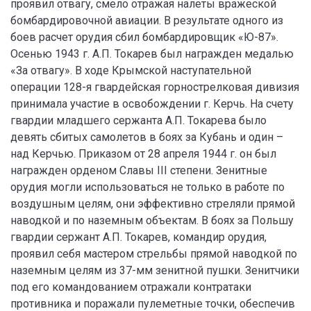
проявил отвагу, смело отражая налеты вражеской
бомбардировочной авиации. В результате одного из
боев расчет орудия сбил бомбардировщик «Ю-87».
Осенью 1943 г. А.П. Токарев был награжден медалью
«За отвагу». В ходе Крымской наступательной
операции 128-я гвардейская горнострелковая дивизия
принимала участие в освобождении г. Керчь. На счету
гвардии младшего сержанта А.П. Токарева было
девять сбитых самолетов в боях за Кубань и один –
над Керчью. Приказом от 28 апреля 1944 г. он был
награжден орденом Славы III степени. Зенитные
орудия могли использоваться не только в работе по
воздушным целям, они эффективно стреляли прямой
наводкой и по наземным объектам. В боях за Польшу
гвардии сержант А.П. Токарев, командир орудия,
проявил себя мастером стрельбы прямой наводкой по
наземным целям из 37-мм зенитной пушки. Зенитчики
под его командованием отражали контратаки
противника и поражали пулеметные точки, обеспечив