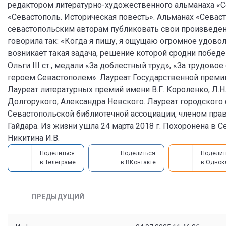
редактором литературно-художественного альманаха «Се
«Севастополь. Историческая повесть». Альманах «Севас
севастопольским авторам публиковать свои произведен
говорила так: «Когда я пишу, я ощущаю огромное удовол
возникает такая задача, решение которой сродни победе 
Ольги III ст., медали «За доблестный труд», «За трудово
героем Севастополем». Лауреат Государственной преми
Лауреат литературных премий имени В.Г. Короленко, Л.Н. Т
Долгорукого, Александра Невского. Лауреат городског
Севастопольской библиотечной ассоциации, членом прав
Гайдара. Из жизни ушла 24 марта 2018 г. Похоронена в 
Никитина И.В.
Поделиться
Поделиться
Поделит
в Телеграме
в ВКонтакте
в Однок
ПРЕДЫДУЩИЙ