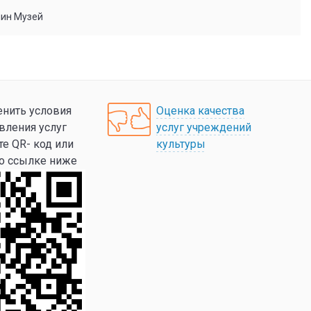
мин Музей
нить условия
Оценка качества
вления услуг
услуг учреждений
те QR- код или
культуры
по ссылке ниже