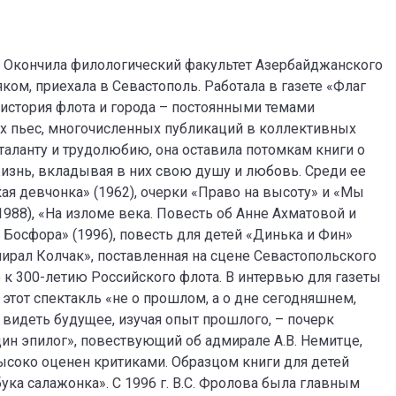
го. Окончила филологический факультет Азербайджанского
ом, приехала в Севастополь. Работала в газете «Флаг
а история флота и города – постоянными темами
рех пьес, многочисленных публикаций в коллективных
таланту и трудолюбию, она оставила потомкам книги о
изнь, вкладывая в них свою душу и любовь. Среди ее
кая девчонка» (1962), очерки «Право на высоту» и «Мы
(1988), «На изломе века. Повесть об Анне Ахматовой и
 Босфора» (1996), повесть для детей «Динька и Фин»
дмирал Колчак», поставленная на сцене Севастопольского
о к 300-летию Российского флота. В интервью для газеты
 этот спектакль «не о прошлом, а о дне сегодняшнем,
 видеть будущее, изучая опыт прошлого, – почерк
дин эпилог», повествующий об адмирале А.В. Немитце,
высоко оценен критиками. Образцом книги для детей
збука салажонка». С 1996 г. В.С. Фролова была главным