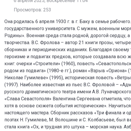
6 апреля 2025, Воскресенье 11:04
Просмотров: 253
Она родилась 6 апреля 1930 г. в г. Баку в семье рабоче
государственного университета. С мужем, военным моряк
Родины». Военная среда стала родной, дорогой сердцу, 
творчества. В.С. Фролова – автор 21 книги прозы, четы
сборниках и периодических изданиях. Благодаря своему 
героизме и подвигах предков, которые создавала всю ж
книг: очерки «Строители» (1960), повесть «Севастопольс
родом из подвига» (1980-е гг.), роман «Взрыв «Ориона» 
Николае Гумилеве» (1995), историческая повесть «Ветры
(1997). Наиболее известная из пьес В.С. Фроловой – «А
русского драматического театра имени А.В. Луначарског
«Слава Севастополя» Валентина Сергеевна отметила, что
хотя в основе сюжета события исторические». Научиться
настоящего мастера. Сборник рассказов «Три финала и о
поэтах Н. Гумилеве, М. Волошине и С. Колбасьеве, был 
стала книга «Ох, и трудная это штука – морская наука. А