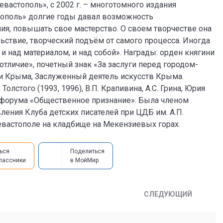
вастополь», с 2002 г. – многотомного издания
тополь» долгие годы давал возможность
ия, повышать свое мастерство. О своем творчестве она
ьствие, творческий подъём от самого процесса. Иногда
и над материалом, и над собой». Награды: орден княгини
е отличие», почетный знак «За заслуги перед городом-
и Крыма, Заслуженный деятель искусств Крыма.
олстого (1993, 1996), В.П. Крапивина, А.С. Грина, Юрия
о форума «Общественное признание». Была членом
ления Клуба детских писателей при ЦДБ им. А.П.
Севастополе на кладбище на Мекензиевых горах.
ься
Поделиться
лассники
в МойМир
СЛЕДУЮЩИЙ