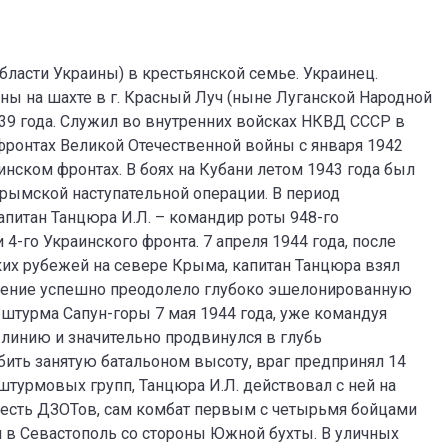
бласти Украины) в крестьянской семье. Украинец.
ы на шахте в г. Красный Луч (ныне Луганской Народной
939 года. Служил во внутренних войсках НКВД СССР в
фронтах Великой Отечественной войны с января 1942
нском фронтах. В боях на Кубани летом 1943 года был
 Крымской наступательной операции. В период
питан Танцюра И.Л. – командир роты 948-го
4-го Украинского фронта. 7 апреля 1944 года, после
их рубежей на севере Крыма, капитан Танцюра взял
еление успешно преодолело глубоко эшелонированную
 штурма Сапун-горы 7 мая 1944 года, уже командуя
линию и значительно продвинулся в глубь
ить занятую батальоном высоту, враг предпринял 14
штурмовых групп, Танцюра И.Л. действовал с ней на
шесть ДЗОТов, сам комбат первым с четырьмя бойцами
 в Севастополь со стороны Южной бухты. В уличных