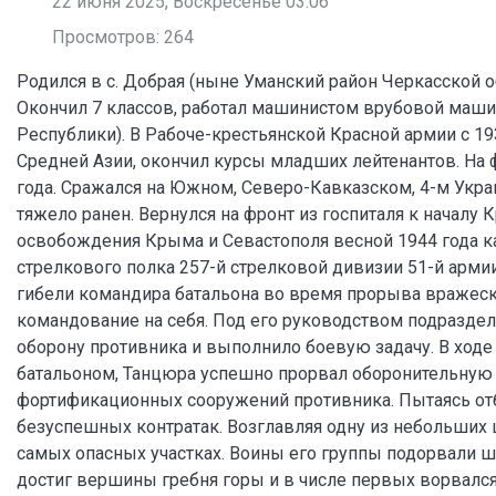
22 июня 2025, Воскресенье 03:06
Просмотров: 264
Родился в с. Добрая (ныне Уманский район Черкасской о
Окончил 7 классов, работал машинистом врубовой машин
Республики). В Рабоче-крестьянской Красной армии с 1
Средней Азии, окончил курсы младших лейтенантов. На 
года. Сражался на Южном, Северо-Кавказском, 4-м Украи
тяжело ранен. Вернулся на фронт из госпиталя к началу
освобождения Крыма и Севастополя весной 1944 года ка
стрелкового полка 257-й стрелковой дивизии 51-й армии 
гибели командира батальона во время прорыва вражеск
командование на себя. Под его руководством подразд
оборону противника и выполнило боевую задачу. В ходе
батальоном, Танцюра успешно прорвал оборонительную 
фортификационных сооружений противника. Пытаясь отб
безуспешных контратак. Возглавляя одну из небольших 
самых опасных участках. Воины его группы подорвали 
достиг вершины гребня горы и в числе первых ворвался