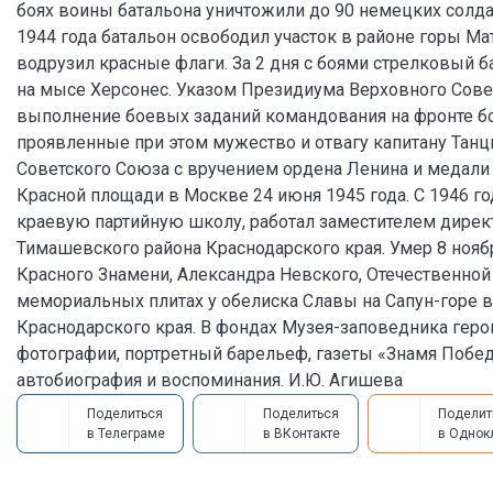
боях воины батальона уничтожили до 90 немецких солдат
1944 года батальон освободил участок в районе горы Ма
водрузил красные флаги. За 2 дня с боями стрелковый 
на мысе Херсонес. Указом Президиума Верховного Совет
выполнение боевых заданий командования на фронте б
проявленные при этом мужество и отвагу капитану Тан
Советского Союза с вручением ордена Ленина и медали 
Красной площади в Москве 24 июня 1945 года. С 1946 го
краевую партийную школу, работал заместителем директ
Тимашевского района Краснодарского края. Умер 8 нояб
Красного Знамени, Александра Невского, Отечественной 
мемориальных плитах у обелиска Славы на Сапун-горе в
Краснодарского края. В фондах Музея-заповедника гер
фотографии, портретный барельеф, газеты «Знамя Победы
автобиография и воспоминания. И.Ю. Агишева
Поделиться
Поделиться
Поделит
в Телеграме
в ВКонтакте
в Однок