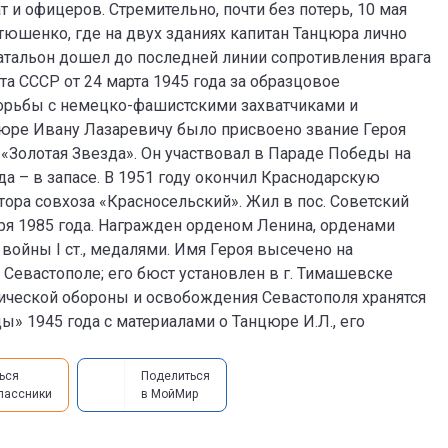
 и офицеров. Стремительно, почти без потерь, 10 мая
тюшенко, где на двух зданиях капитан Танцюра лично
батальон дошел до последней линии сопротивления врага
а СССР от 24 марта 1945 года за образцовое
орьбы с немецко-фашистскими захватчиками и
цюре Ивану Лазаревичу было присвоено звание Героя
«Золотая Звезда». Он участвовал в Параде Победы на
да – в запасе. В 1951 году окончил Краснодарскую
ора совхоза «Красносельский». Жил в пос. Советский
ря 1985 года. Награжден орденом Ленина, орденами
войны I ст., медалями. Имя Героя высечено на
 Севастополе; его бюст установлен в г. Тимашевске
оической обороны и освобождения Севастополя хранятся
» 1945 года с материалами о Танцюре И.Л., его
ься
Поделиться
лассники
в МойМир