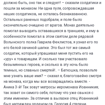
должно быть, оно так и следует! – сказали солдатики и
пошли за монахом. Ни одна пуля, сопровождавшая
наших солдатиков, не осталась безнаказанною.
Остальных раненых подобрали, и поле было
окончательно очищено от врагов. Монах деятельно
помогал выводить остававшихся в траншеях, и ему в
особенности помогал в этом святом деле рядовой
Волынского полка Гаврила Феклистов; я узнал его по
его белой овчиной шапке. Это был тот же самый
солдатик, который упрашивал меня пустить его на
«уру» к товарищам. И сколько там участвовало
безымянных героев, и сколько в эту ночь было
темных, но славных смертей!.. – Батюшка, позвольте
мне узнать ваше имя? – сказал я, благоговейно смотря
на монаха, когда мы все возвращались вместе. -
Аника 3-й! Так зовут матросы иеромонаха Иоанникия;
так зовет он самого себя, потому что уже свыкся с
этим именем». За отличие в вылазке отец Иоанникий
был награжден орденом св. Георгия 4 степени,