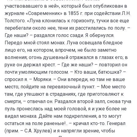
участвовавшего в ней», который был опубликован в
журнале «Современник» в 1855 г. при содействии Л.Н.
Толстого. «Луна клонилась к горизонту, тучки все еще
перебегали около нее, тени их расстилались по полу. –
Где наши? – раздался голос сзади. Я обернулся.
Передо мной стоял монах. Луна освещала бледное
лицо его, на котором, впрочем, не было заметно
волнения; огонь душевный отражался в глазах его; в
руке он держал крест. – Где же наши? – повторил он
почти умоляющим голосом. – Кто ваши, батюшка? –
спросил я. – Моряки. – Они впереди, но там не ваше
место; пойдите на перевязочный пункт. – Мое место
там, где утешают в страданиях, где приготовляют к
смерти, – отвечал он. Раздался второй залп, снова туча
пуль пронеслась над моей головой, я и уже более не
видал монаха. Дайте нам подкрепления, а то могут
остаться на поле раненые!.. – кричал кто-то. Генерал
(прим. – С.А. Хрулев) и я напрягли зрение, чтобы