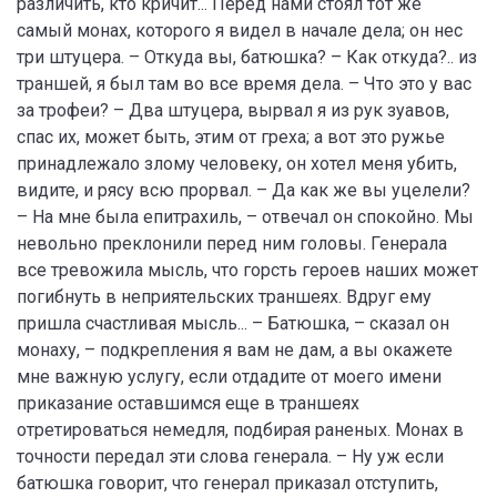
различить, кто кричит... Перед нами стоял тот же
самый монах, которого я видел в начале дела; он нес
три штуцера. – Откуда вы, батюшка? – Как откуда?.. из
траншей, я был там во все время дела. – Что это у вас
за трофеи? – Два штуцера, вырвал я из рук зуавов,
спас их, может быть, этим от греха; а вот это ружье
принадлежало злому человеку, он хотел меня убить,
видите, и рясу всю прорвал. – Да как же вы уцелели?
– На мне была епитрахиль, – отвечал он спокойно. Мы
невольно преклонили перед ним головы. Генерала
все тревожила мысль, что горсть героев наших может
погибнуть в неприятельских траншеях. Вдруг ему
пришла счастливая мысль... – Батюшка, – сказал он
монаху, – подкрепления я вам не дам, а вы окажете
мне важную услугу, если отдадите от моего имени
приказание оставшимся еще в траншеях
отретироваться немедля, подбирая раненых. Монах в
точности передал эти слова генерала. – Ну уж если
батюшка говорит, что генерал приказал отступить,