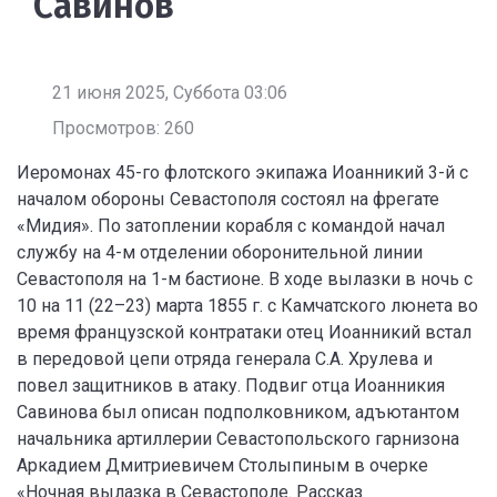
Савинов
21 июня 2025, Суббота 03:06
Просмотров: 260
Иеромонах 45-го флотского экипажа Иоанникий 3-й с
началом обороны Севастополя состоял на фрегате
«Мидия». По затоплении корабля с командой начал
службу на 4-м отделении оборонительной линии
Севастополя на 1-м бастионе. В ходе вылазки в ночь с
10 на 11 (22–23) марта 1855 г. с Камчатского люнета во
время французской контратаки отец Иоанникий встал
в передовой цепи отряда генерала С.А. Хрулева и
повел защитников в атаку. Подвиг отца Иоанникия
Савинова был описан подполковником, адъютантом
начальника артиллерии Севастопольского гарнизона
Аркадием Дмитриевичем Столыпиным в очерке
«Ночная вылазка в Севастополе. Рассказ