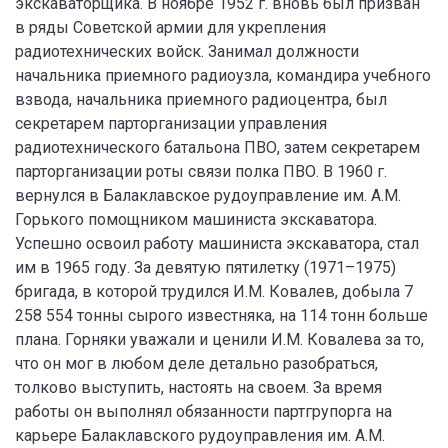
экскаваторщика. В ноябре 1952 г. вновь был призван
в ряды Советской армии для укрепления
радиотехнических войск. Занимал должности
начальника приемного радиоузла, командира учебного
взвода, начальника приемного радиоцентра, был
секретарем парторганизации управления
радиотехнического батальона ПВО, затем секретарем
парторганизации роты связи полка ПВО. В 1960 г.
вернулся в Балаклавское рудоуправление им. А.М.
Горького помощником машиниста экскаватора.
Успешно освоил работу машиниста экскаватора, стал
им в 1965 году. За девятую пятилетку (1971–1975)
бригада, в которой трудился И.М. Ковалев, добыла 7
258 554 тонны сырого известняка, на 114 тонн больше
плана. Горняки уважали и ценили И.М. Ковалева за то,
что он мог в любом деле детально разобраться,
толково выступить, настоять на своем. За время
работы он выполнял обязанности партгрупорга на
карьере Балаклавского рудоуправления им. А.М.