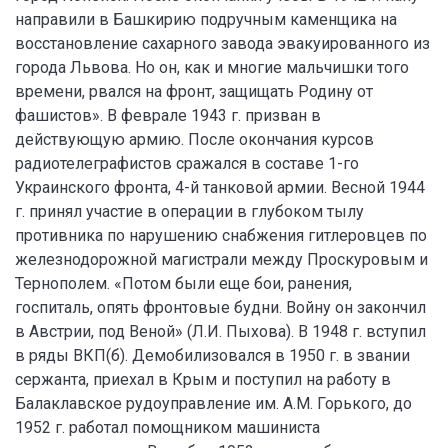
направили в Башкирию подручным каменщика на
восстановление сахарного завода эвакуированного из
города Львова. Но он, как и многие мальчишки того
времени, рвался на фронт, защищать Родину от
фашистов». В феврале 1943 г. призван в
действующую армию. После окончания курсов
радиотелеграфистов сражался в составе 1-го
Украинского фронта, 4-й танковой армии. Весной 1944
г. принял участие в операции в глубоком тылу
противника по нарушению снабжения гитлеровцев по
железнодорожной магистрали между Проскуровым и
Тернополем. «Потом были еще бои, ранения,
госпиталь, опять фронтовые будни. Войну он закончил
в Австрии, под Веной» (Л.И. Пыхова). В 1948 г. вступил
в ряды ВКП(б). Демобилизовался в 1950 г. в звании
сержанта, приехал в Крым и поступил на работу в
Балаклавское рудоуправление им. А.М. Горького, до
1952 г. работал помощником машиниста