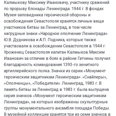
Калмыкову Максиму Ивановичу, участнику сражений
по прорыву блокады Ленинграда. 1944 г. В фондах
Музея-заповедника героической обороны и
освобождения Севастополя хранятся личные вещи
участников битвы за Ленинград, в том числе
нагрудные знаки «Народное ополчение Ленинграда»
Ю.В. Дудникова и А.П. Подника, которые также
участвовали в освобождении Севастополя в 1944 г.
Уроженец Севастополя капитан Калмыков Максим
Иванович за отличие в боях в районе Гатчины получил
благодарность командования 1393-го зенитного
артиллерийского полка. Значки из серии «Монумент
героическим защитникам Ленинграда»: «Снайперы»,
«Ополченцы», «Победители». Ленинград, 1983 г. В
память битвы за Ленинград в 1983 г. была выпущена
серия значков «Монумент героическим защитникам
Ленинграда», на которых изображены скульптурные
группы монументального ансамбля площади Победы.
В музейной коллекции хранятся три из семи значков в