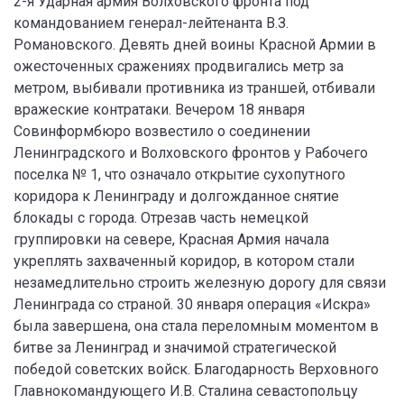
2-я Ударная армия Волховского фронта под
командованием генерал-лейтенанта В.З.
Романовского. Девять дней воины Красной Армии в
ожесточенных сражениях продвигались метр за
метром, выбивали противника из траншей, отбивали
вражеские контратаки. Вечером 18 января
Совинформбюро возвестило о соединении
Ленинградского и Волховского фронтов у Рабочего
поселка № 1, что означало открытие сухопутного
коридора к Ленинграду и долгожданное снятие
блокады с города. Отрезав часть немецкой
группировки на севере, Красная Армия начала
укреплять захваченный коридор, в котором стали
незамедлительно строить железную дорогу для связи
Ленинграда со страной. 30 января операция «Искра»
была завершена, она стала переломным моментом в
битве за Ленинград и значимой стратегической
победой советских войск. Благодарность Верховного
Главнокомандующего И.В. Сталина севастопольцу