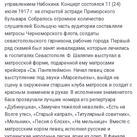
управлением Набокина. Концерт состоялся 11 (24)
июля 1917 г. на открытой эстраде Приморского
бульвара. Собралось огромное количество
слушателей. Большую часть аудитории составляли
матросы Черноморского флота, солдаты
севастопольского гарнизона, рабочие города. Первый
ряд скамей был занят инвалидами, которые лечились
в госпиталях Севастополя. Ф. Шаляпин выступал в
матросской форме, подаренной ему матросами
крейсера «Св. Пантелеймон». Начал певец свое
выступление под звуки «Марсельезы», выйдя на
сцену в окружении старшин клуба матросов и солдат с
красным знаменем в руках. В исполнении знаменитого
баса прозвучали лучшие номера его репертуара:
«Дубинушка», «Замучен тяжелой неволей», «Есть на
Волге утес», «Старый капрал», «Титулярный советник»,
«Мельник», «Песня о блохе», «На мельнице». Вместе с
матросским хором певец исполнил русские и
украинские народные песни, арии из опер. В финале