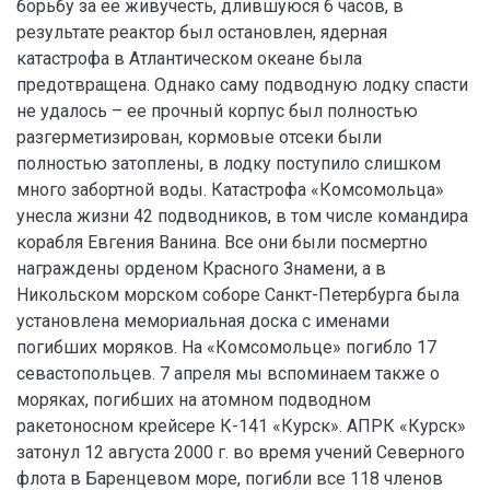
борьбу за ее живучесть, длившуюся 6 часов, в
результате реактор был остановлен, ядерная
катастрофа в Атлантическом океане была
предотвращена. Однако саму подводную лодку спасти
не удалось – ее прочный корпус был полностью
разгерметизирован, кормовые отсеки были
полностью затоплены, в лодку поступило слишком
много забортной воды. Катастрофа «Комсомольца»
унесла жизни 42 подводников, в том числе командира
корабля Евгения Ванина. Все они были посмертно
награждены орденом Красного Знамени, а в
Никольском морском соборе Санкт-Петербурга была
установлена мемориальная доска с именами
погибших моряков. На «Комсомольце» погибло 17
севастопольцев. 7 апреля мы вспоминаем также о
моряках, погибших на атомном подводном
ракетоносном крейсере К-141 «Курск». АПРК «Курск»
затонул 12 августа 2000 г. во время учений Северного
флота в Баренцевом море, погибли все 118 членов