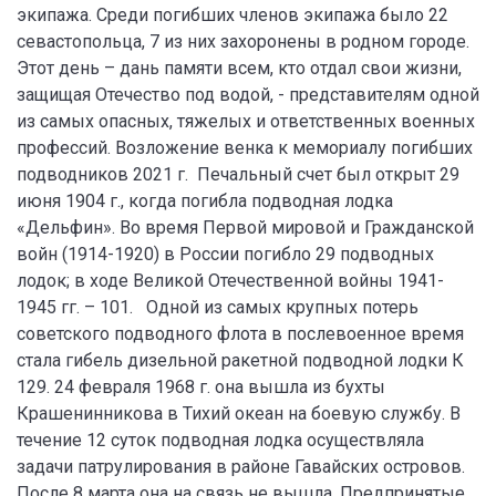
экипажа. Среди погибших членов экипажа было 22
севастопольца, 7 из них захоронены в родном городе.
Этот день – дань памяти всем, кто отдал свои жизни,
защищая Отечество под водой, - представителям одной
из самых опасных, тяжелых и ответственных военных
профессий. Возложение венка к мемориалу погибших
подводников 2021 г. Печальный счет был открыт 29
июня 1904 г., когда погибла подводная лодка
«Дельфин». Во время Первой мировой и Гражданской
войн (1914-1920) в России погибло 29 подводных
лодок; в ходе Великой Отечественной войны 1941-
1945 гг. – 101. Одной из самых крупных потерь
советского подводного флота в послевоенное время
стала гибель дизельной ракетной подводной лодки К
129. 24 февраля 1968 г. она вышла из бухты
Крашенинникова в Тихий океан на боевую службу. В
течение 12 суток подводная лодка осуществляла
задачи патрулирования в районе Гавайских островов.
После 8 марта она на связь не вышла. Предпринятые