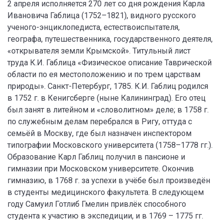
2 апреля исполняется 270 лет со дня рождения Карла
Ивановича Габлица (1752–1821), видного русского
ученого-энциклопедиста, естествоиспытателя,
географа, путешественника, государственного деятеля,
«открывателя земли Крымской». Титульный лист
труда К.И. Габлица «Физическое описание Таврической
области по ея местоположению и по трем царствам
природы». Санкт-Петербург, 1785. К.И. Габлиц родился
в 1752 г. в Кенигсберге (ныне Калининград). Его отец
был занят в литейном и «словолитном» деле; в 1758 г.
по служебным делам перебрался в Ригу, оттуда с
семьёй в Москву, где был назначен инспектором
типографии Московского университета (1758–1778 гг.).
Образование Карл Габлиц получил в пансионе и
гимназии при Московском университете. Окончив
гимназию, в 1768 г. за успехи в учёбе был произведён
в студенты медицинского факультета. В следующем
году Самуил Готлиб Гмелин привлёк способного
студента к участию в экспедиции, и в 1769 – 1775 гг.