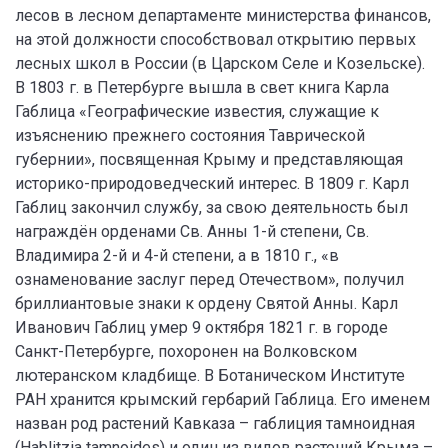
лесов в лесном департаменте министерства финансов,
на этой должности способствовал открытию первых
лесных школ в России (в Царском Селе и Козельске).
В 1803 г. в Петербурге вышла в свет книга Карла
Габлица «Географические известия, служащие к
изъяснению прежнего состояния Таврической
губернии», посвященная Крыму и представляющая
историко-природоведческий интерес. В 1809 г. Карл
Габлиц закончил службу, за свою деятельность был
награждён орденами Св. Анны 1-й степени, Св.
Владимира 2-й и 4-й степени, а в 1810 г., «в
ознаменование заслуг перед Отечеством», получил
бриллиантовые знаки к ордену Святой Анны. Карл
Иванович Габлиц умер 9 октября 1821 г. в городе
Санкт-Петербурге, похоронен на Волковском
лютеранском кладбище. В Ботаническом Институте
РАН хранится крымский гербарий Габлица. Его именем
назван род растений Кавказа – габлиция тамноидная
(Hablitzia tamnoides) и один из видов растений Крыма –