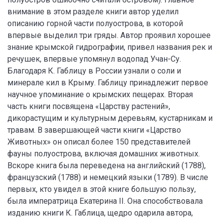
внимание в этом разделе книги автор уделил
описанию горной части полуострова, в которой
впервые выделил три гряды. Автор проявил хорошее
знание крымской гидрографии, привел названия рек и
речушек, впервые упомянул водопад Учан-Су.
Благодаря К. Габлицу в России узнали о соли и
минерале кил в Крыму. Габлицу принадлежит первое
научное упоминание о крымских пещерах. Вторая
часть книги посвящена «Царству растений»,
дикорастущим и культурным деревьям, кустарникам и
травам. В завершающей части книги «Царство
Животных» он описал более 150 представителей
фауны полуострова, включая домашних животных.
Вскоре книга была переведена на английский (1788),
французский (1788) и немецкий языки (1789). В числе
первых, кто увидел в этой книге большую пользу,
была императрица Екатерина II. Она способствовала
изданию книги К. Габлица, щедро одарила автора,