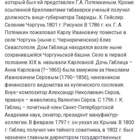
который был ей представлен Г.А. Потемкиным. Кроме
осыпанной бриллиантами табакерки ученый получил
должность вице-губернатора Тавриды. Х. Гейслер.
Селение Чоргунь.1801 г. Рисунок В 1786 г. кн. Г. А.
Потемкин пожаловал Карлу Ивановичу поместье в
селе Чоргунь (ныне с. Чернореченское) близ
Севастополя. Дом Габлица находился возле ныне
сохранившейся Чоргуньской башни. Село в первой
половине XIX в. называли Карловкой. Дочь Габлица –
Анна Карловна (?–1865) была замужем за Николаем
Ивановичем Серовым (1790–1856), чиновником
финансового ведомства из купеческого сословия.
Внук–композитор Александр Николаевич Серов,
правнук – живописец Валентин Серов. С 1796 г. К.
Габлиц – почётный член Санкт-Петербургской
Академии наук, сенатор, президент мануфактур-
коллегии. В феврале 1797 г. он уехал из Крыма. В 1800
г. Габлиц получил чин тайного советника, в 1802 г. был
назначен главным директором государственных