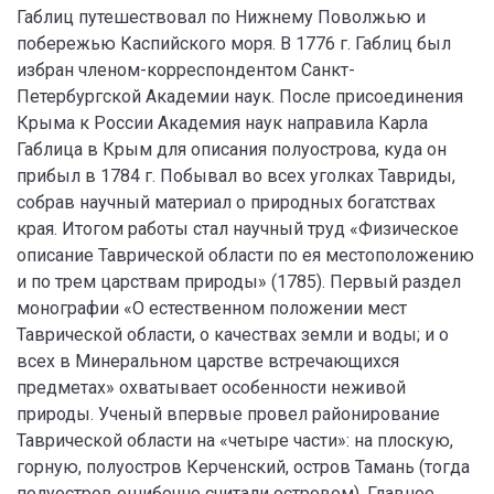
Габлиц путешествовал по Нижнему Поволжью и
побережью Каспийского моря. В 1776 г. Габлиц был
избран членом-корреспондентом Санкт-
Петербургской Академии наук. После присоединения
Крыма к России Академия наук направила Карла
Габлица в Крым для описания полуострова, куда он
прибыл в 1784 г. Побывал во всех уголках Тавриды,
собрав научный материал о природных богатствах
края. Итогом работы стал научный труд «Физическое
описание Таврической области по ея местоположению
и по трем царствам природы» (1785). Первый раздел
монографии «О естественном положении мест
Таврической области, о качествах земли и воды; и о
всех в Минеральном царстве встречающихся
предметах» охватывает особенности неживой
природы. Ученый впервые провел районирование
Таврической области на «четыре части»: на плоскую,
горную, полуостров Керченский, остров Тамань (тогда
полуостров ошибочно считали островом). Главное