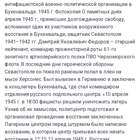
антифашистской военно-политической организации в
Бухенвальде. 1945 г. Фотокопия О памятных днях
апреля 1945 г., принесших долгожданную свободу,
вспоминал один из участников вооруженного
восстания в Бухенвальде, защитник Севастополя
1941–1942 гг. Дмитрий Яковлевич Федоров – старший
лейтенант, командир прожекторной роты 61-го
зенитного артиллерийского полка ПВО Черноморского
флота. В последние дни героической обороны
Севастополя он тяжело раненым попал в плен на
мысе Херсонес. Был вывезен в Германию и заключен
в концлагерь Бухенвальд, где стал командиром
отделения русского подпольного центра. «10 апреля
1945 г. в 18:00 фашисты решили уничтожить лагерь.
Узнав об их замыслах, политцентр подготовил и
организовал проведение восстания заключенных.
Лагерным центром перед штурмом было написано
воззвание, в котором центр призывал всех начать
восстание в 12:15 11 апреля 1945 г. Русским