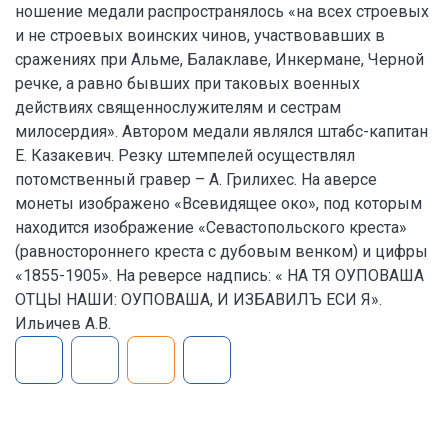
ношение медали распространялось «на всех строевых
и не строевых воинских чинов, участвовавших в
сражениях при Альме, Балаклаве, Инкермане, Черной
речке, а равно бывших при таковых военных
действиях священнослужителям и сестрам
милосердия». Автором медали являлся штабс-капитан
Е. Казакевич. Резку штемпелей осуществлял
потомственный гравер – А. Грилихес. На аверсе
монеты изображено «Всевидящее око», под которым
находится изображение «Севастопольского креста»
(равностороннего креста с дубовым венком) и цифры
«1855-1905». На реверсе надпись: « НА ТЯ ОУПОВАША
ОТЦЫ НАШИ: ОУПОВАША, И ИЗБАВИЛЪ ЕСИ Я».
Ильичев А.В.