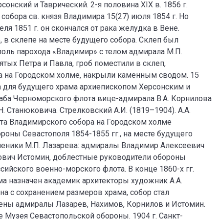
онский и Таврический. 2-я половина XIX в. 1856 г.
обора св. князя Владимира 15(27) июля 1854 г. Но
ля 1851 г. он скончался от рака желудка в Вене.
в склепе на месте будущего собора. Склеп был
ополь парохода «Владимир» с телом адмирала М.П.
вятых Петра и Павла, гроб поместили в склеп,
 на Городском холме, накрыли каменным сводом. 15
та для будущего храма архиепископом Херсонским и
аба Черноморского флота вице-адмирала В.А. Корнилова
 Станюковича. Стрелковский А.И. (1819–1904). А.А.
кта Владимирского собора на Городском холме
ороны Севастополя 1854-1855 гг., на месте будущего
ученики М.П. Лазарева: адмиралы Владимир Алексеевич
ович Истомин, доблестные руководители обороны
ийского военно-морского флота. В конце 1860-х гг.
ма назначен академик архитекторы художник А.А.
она с сохранением размеров храма, собор стал
ены адмиралы Лазарев, Нахимов, Корнилов и Истомин.
 Музея Севастопольской обороны. 1904 г. Санкт-