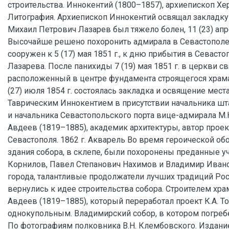
строительства. Иннокентий (1800–1857), архиепископ Херс
Литография. Архиепископ Иннокентий освящал закладку с
Михаил Петрович Лазарев был тяжело болен, 11 (23) апре
Высочайше решено похоронить адмирала в Севастополе, 
сооружен к 5 (17) мая 1851 г., к дню прибытия в Севаст
Лазарева. После панихиды 7 (19) мая 1851 г. в церкви с
расположенный в центре фундамента строящегося храма
(27) июля 1854 г. состоялась закладка и освящение мес
Таврическим Иннокентием в присутствии начальника шт
и начальника Севастопольского порта вице-адмирала М.Н.
Авдеев (1819–1885), академик архитектуры, автор прое
Севастополя. 1862 г. Акварель Во время героической об
здания собора, в склепе, были похоронены преданные 
Корнилов, Павел Степанович Нахимов и Владимир Иван
города, талантливые продолжатели лучших традиций Росс
вернулись к идее строительства собора. Строителем хра
Авдеев (1819–1885), который переработал проект К.А. Т
однокупольным. Владимирский собор, в котором погреб
По фотографиям полковника В.Н. Клембовского. Издание