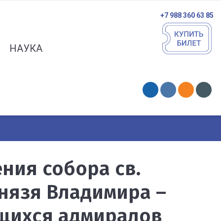
+7 988 360 63 85
НАУКА
ения собора св.
нязя Владимира –
щихся адмиралов