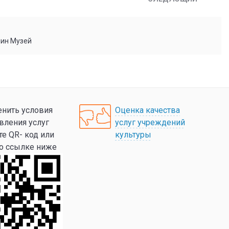
мин Музей
нить условия
Оценка качества
вления услуг
услуг учреждений
те QR- код или
культуры
по ссылке ниже