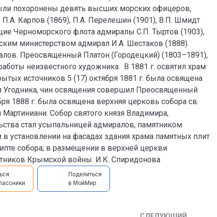
 были похоронены девять высших морских офицеров,
П.А. Карпов (1869), П.А. Перелешин (1901), В.П. Шмидт
ющие Черноморского флота адмиралы С.П. Тыртов (1903),
рским министерством адмирал И.А. Шестаков (1888).
алов. Преосвященный Платон (Городецкий) (1803–1891),
работы неизвестного художника. В 1881 г. освятил храм
ытых источников 5 (17) октября 1881 г. была освящена
ая Угодника, чин освящения совершил Преосвященный
бря 1888 г. была освящена верхняя церковь собора св.
артиниани. Собор святого князя Владимира,
льства стал усыпальницей адмиралов, памятником
 в установлении на фасадах здания храма памятных плит
пте собора; в размещении в верхней церкви
тников Крымской войны. И.К. Спиридонова
ься
Поделиться
лассники
в МойМир
СЛЕДУЮЩИЙ