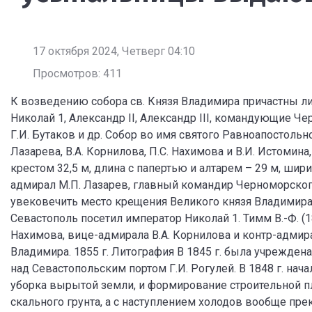
17 октября 2024, Четверг 04:10
Просмотров: 411
К возведению собора св. Князя Владимира причастны ли
Николай 1, Александр II, Александр III, командующие Че
Г.И. Бутаков и др. Собор во имя святого Равноапостоль
Лазарева, В.А. Корнилова, П.С. Нахимова и В.И. Истомина
крестом 32,5 м, длина с папертью и алтарем – 29 м, шири
адмирал М.П. Лазарев, главный командир Черноморского
увековечить место крещения Великого князя Владимира в 
Севастополь посетил император Николай 1. Тимм В.-Ф. (1
Нахимова, вице-адмирала В.А. Корнилова и контр-адмир
Владимира. 1855 г. Литография В 1845 г. была учреждена
над Севастопольским портом Г.И. Рогулей. В 1848 г. на
уборка вырытой земли, и формирование строительной п
скального грунта, а с наступлением холодов вообще пр