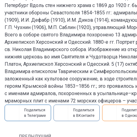
Петербург Вдоль стен нижнего храма с 1869 до 1920 г.
участники обороны Севастополя 1854-1855 гг.: адмиралы 
(1909), И.И. Дефабр (1910), И.М. Диков (1914); команду
Г.П. Чухнин (1906), М.П. Саблин (1920), управляющий Мо
Всего в соборе святого Владимира похоронено 13 адмир
Архиепископ Херсонский и Одесский. 1880-е гг. Портрет 
св. Николая Владимирского собора. Изображение из откр
нижняя церковь во имя Святителя и Чудотворца Никол
Платон, Архиепископ Херсонский и Одесский. 5 (17) октя
Владимира епископом Таврическим и Симферопольским М
заложенный как культовое сооружение, в ходе строите
героям Крымской войны 1853–1856 гг.; это проявилось и
с именами адмиралов, похороненных в усыпальнице–кри
мраморных плит с именами 72 морских офицеров – учас
Поделиться
Поделиться
Поделит
в Телеграме
в ВКонтакте
в Однок
ПРЕДЫДУЩИЙ