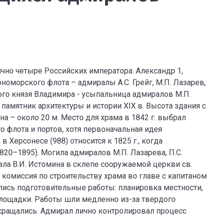
чно четыре Российских императора: Александр 1,
рноморского флота – адмиралы А.С. Грейг, М.П. Лазарев,
ного князя Владимира - усыпальница адмиралов М.П.
, памятник архитектуры и истории XIX в. Высота здания с
на – около 20 м. Место для храма в 1842 г. выбрал
 флота и портов, хотя первоначальная идея
Херсонесе (988) относится к 1825 г., когда
820–1895). Могила адмиралов М.П. Лазарева, П.С.
ала В.И. Истомина в склепе сооружаемой церкви св.
 комиссия по строительству храма во главе с капитаном
чались подготовительные работы: планировка местности,
лощадки. Работы шли медленно из-за твердого
екращались. Адмирал лично контролировал процесс