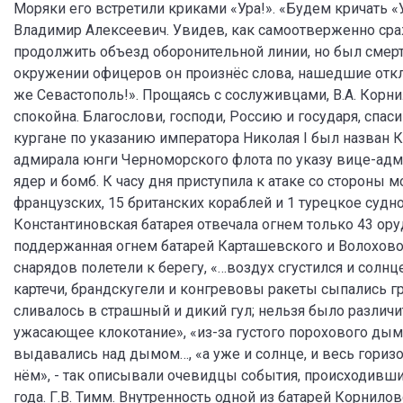
Моряки его встретили криками «Ура!». «Будем кричать «У
Владимир Алексеевич. Увидев, как самоотверженно сра
продолжить объезд оборонительной линии, но был смерт
окружении офицеров он произнёс слова, нашедшие откли
же Севастополь!». Прощаясь с сослуживцами, В.А. Корнил
спокойна. Благослови, господи, Россию и государя, спаси
кургане по указанию императора Николая I был назван 
адмирала юнги Черноморского флота по указу вице-адми
ядер и бомб. К часу дня приступила к атаке со стороны 
французских, 15 британских кораблей и 1 турецкое судн
Константиновская батарея отвечала огнем только 43 ору
поддержанная огнем батарей Карташевского и Волохово
снарядов полетели к берегу, «…воздух сгустился и солн
картечи, брандскугели и конгревовы ракеты сыпались г
сливалось в страшный и дикий гул; нельзя было различ
ужасающее клокотание», «из-за густого порохового дыма
выдавались над дымом…, «а уже и солнце, и весь гориз
нём», - так описывали очевидцы события, происходившие
года. Г.В. Тимм. Внутренность одной из батарей Корнилов