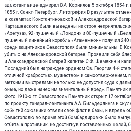
адъютант вице-адмирал В.А. Корнилов 5 октября 1854 г.
1855 г. Санкт-Петербург. Литография В результате отме
в казематах Константиновской и Александровской батаре
Карташевского были выведены из строя неприятельские
«Аретуза», 92-пушечный «Лондон» и 80-пушечный «Белл
пушечный линейный корабль «Агамемнон» получил 240 по
среди защитников Севастополя были минимальны. В Кон
убитых на Александровской батарее. Проявили себя бл
и Александровской батарей капитан С.Ф. Шемякин и капи
Последний был награжден орденом Св. Георгия 4-й степе
отличной храбростью, мужеством и самоотвержением, по
меткими выстрелами не только не допустил суда к дал
оные, но даже нанес им значительный вред». Памятник 
Фото 1910-х гг. Севастополь Памятник открыт 17 октября
по проекту генерал-лейтенанта А.А. Бильдерлинга и ску
событий союзники отвели свой флот в базы, и впредь о
Севастополю во время этой бомбардировки было выпущ
отбита, а противник, не достигнув поставленных целей,