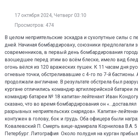
17 октября 2024, Четверг 03:10
Просмотров: 474
В целом неприятельские эскадра и сухопутные силы с 
дней. Начиная бомбардировку, союзники предполагали 
современников, в первый день бомбардирования города
взошедшее перед этим во всём блеске, имело вид блед
огонь вёлся из 120 вражеских пушек. К 11 часам дня 
огневые точки, обстреливавшие с 4-го по 7-й бастионы.
продолжали англичане. В результате обстрела был разру
кургане отличились командир артиллерийской батареи л
командир батареи № 18 капитан-лейтенант Иван Кондогу
сказано, что во время бомбардирования он «…доставлял
разрывных неприятельских снарядов». Капитан-лейтена
контужен в голову, бок и грудь. Оба офицера были нагр
Ковалевский П. Смерть вице-адмирала Корнилова В.А. 5 о
Петербург. Литография Около полудня на курган прибыл