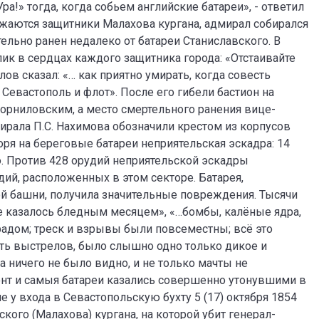
ра!» тогда, когда собьем английские батареи», - ответил
жаются защитники Малахова кургана, адмирал собирался
ельно ранен недалеко от батареи Станиславского. В
к в сердцах каждого защитника города: «Отстаивайте
ов сказал: «… как приятно умирать, когда совесть
 Севастополь и флот». После его гибели бастион на
Корниловским, а место смертельного ранения вице-
рала П.С. Нахимова обозначили крестом из корпусов
моря на береговые батареи неприятельская эскадра: 14
о. Против 428 орудий неприятельской эскадры
дий, расположенных в этом секторе. Батарея,
й башни, получила значительные повреждения. Тысячи
це казалось бледным месяцем», «…бомбы, калёные ядра,
радом; треск и взрывы были повсеместны; всё это
ить выстрелов, было слышно одно только дикое и
 ничего не было видно, и не только мачты не
онт и самыя батареи казались совершенно утонувшими в
 у входа в Севастопольскую бухту 5 (17) октября 1854
ского (Малахова) кургана, на которой убит генерал-