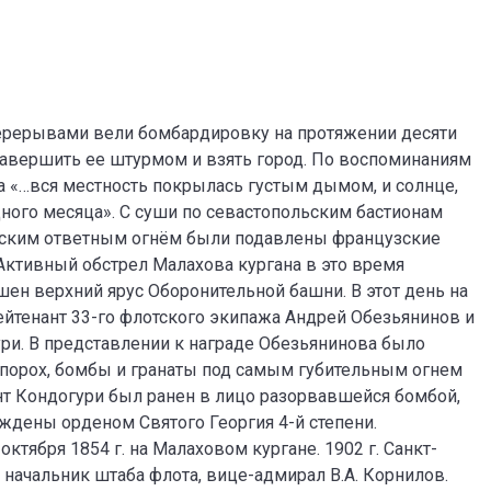
перерывами вели бомбардировку на протяжении десяти
завершить ее штурмом и взять город. По воспоминаниям
 «…вся местность покрылась густым дымом, и солнце,
ного месяца». С суши по севастопольским бастионам
русским ответным огнём были подавлены французские
 Активный обстрел Малахова кургана в это время
шен верхний ярус Оборонительной башни. В этот день на
ейтенант 33-го флотского экипажа Андрей Обезьянинов и
ри. В представлении к награде Обезьянинова было
 порох, бомбы и гранаты под самым губительным огнем
нт Кондогури был ранен в лицо разорвавшейся бомбой,
аждены орденом Святого Георгия 4-й степени.
ктября 1854 г. на Малаховом кургане. 1902 г. Санкт-
 начальник штаба флота, вице-адмирал В.А. Корнилов.