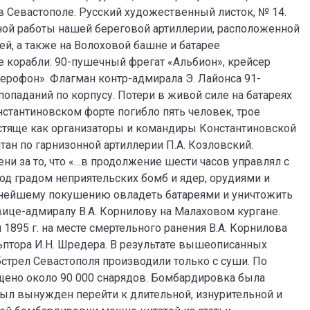
 в Севастополе. Русский художественный листок, № 14.
нной работы нашей береговой артиллерии, расположенной
й, а также на Волоховой башне и батарее
 корабли: 90-пушечный фрегат «Альбион», крейсер
ерофон». Флагман контр-адмирала Э. Лайонса 91-
паданий по корпусу. Потери в живой силе на батареях
стантиновском форте погибло пять человек, трое
естяще как организаторы и командиры Константиновской
тан по гарнизонной артиллерии П.А. Козловский.
ни за то, что «…в продолжение шести часов управлял с
д градом неприятельских бомб и ядер, орудиями и
ьнейшему покушению овладеть батареями и уничтожить
вице-адмиралу В.А. Корнилову на Малаховом кургане.
 1895 г. на месте смертельного ранения В.А. Корнилова
льптора И.Н. Шредера. В результате вышеописанных
бстрел Севастополя производили только с суши. По
ено около 90 000 снарядов. Бомбардировка была
 был вынужден перейти к длительной, изнурительной и