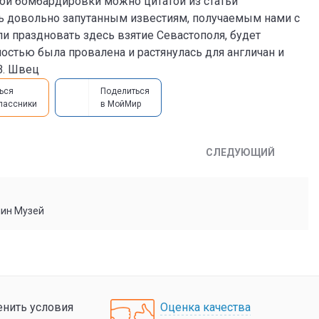
той бомбардировки можно цитатой из статьи
рить довольно запутанным известиям, получаемым нами с
 праздновать здесь взятие Севастополя, будет
остью была провалена и растянулась для англичан и
В. Швец
ься
Поделиться
лассники
в МойМир
СЛЕДУЮЩИЙ
мин Музей
нить условия
Оценка качества