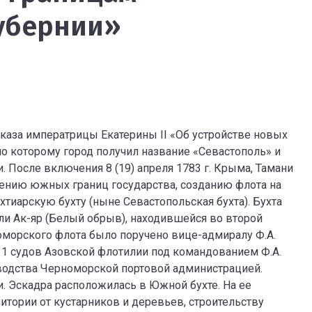
убернии»
 указа императрицы Екатерины II «Об устройстве новых
по которому город получил название «Севастополь» и
. После включения 8 (19) апреля 1783 г. Крыма, Тамани
лению южных границ государства, созданию флота на
тиарскую бухту (ныне Севастопольская бухта). Бухта
или Ак-яр (Белый обрыв), находившейся во второй
номорского флота было поручено вице-адмиралу Ф.А.
и 11 судов Азовской флотилии под командованием Ф.А.
ководства Черноморской портовой администрацией.
. Эскадра расположилась в Южной бухте. На ее
итории от кустарников и деревьев, строительству