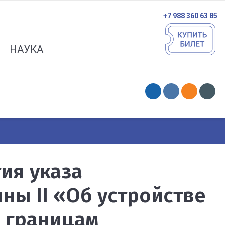
+7 988 360 63 85
НАУКА
тия указа
ны II «Об устройстве
 границам