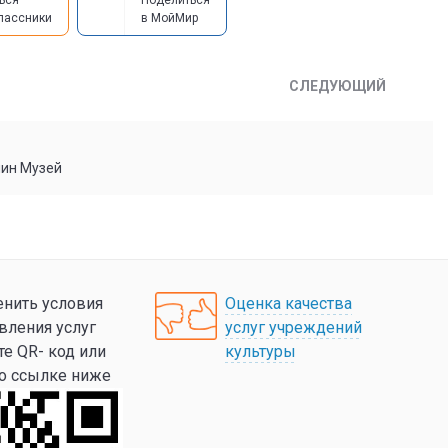
ься
Поделиться
лассники
в МойМир
СЛЕДУЮЩИЙ
мин Музей
нить условия
Оценка качества
вления услуг
услуг учреждений
те QR- код или
культуры
по ссылке ниже