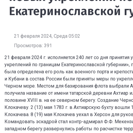
Екатеринославской г
21 февраля 2024, Среда 05:02
Просмотров: 391
21 февраля 2024 г. исполняется 240 лет со дня принятия
укреплений по границам Екатеринославской губернии», 
была определена его роль как военного порта и крепости
и Кубани в состав России были приняты меры по укреп
Черном море. Местом для базирования флота выбрали Ах
получила название от имени татарской деревни Ахтиар 
половине XVIII в. на ее северном берегу. Создание Чер
Клокачеву. 2 (13) мая 1783 г. в Ахтиарскую бухту вошл
Клокачева. 8 (19) мая Клокачев уехал в Херсон для ру
Командовать эскадрой стал контр-адмирал Ф.Ф. Мекензи
западном берегу развернулись работы по расчистке терр