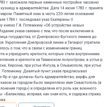
1783 г. заложили первые каменные постройки: часовню
кузницу в адмиралтействе. Дата 14 июня 1783 г. принята
тиаром. Памятный знак в честь 220-летия основания
аля 1784 г. последовал указ Екатерины II
у князю Г.А. Потемкину «Об устройстве новых
здание указа связано с тем, что после включения в
ица государства, от Днепровско-Бугского лимана до
оря. Укрепления Днепровской линии и Таганрог утратили
лось о том, что в связи с изменением границ
и и упразднить крепости, которые стали внутренними.
ления и крепости на Таманском полуострове, в устье р.
ке, Херсоне, при устье Ингула, в Ольвиополе, при устье
.А. Потемкину. Девятый пункт указа предписывал
и-Яр и где должны быть адмиралтейство, верфь для
 указом за городом было закреплено имя Севастополь (в
лонения город») и определена его роль как военного
: «Балаклаву, исправя, как оная есть, и содержа стражу
ова