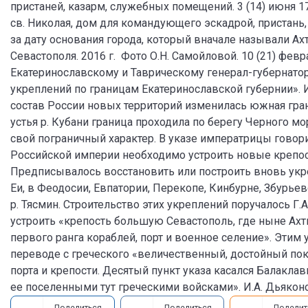
пристаней, казарм, служебных помещений. 3 (14) июня 
св. Николая, дом для командующего эскадрой, пристань, 
за дату основания города, который вначале называли Ах
Севастополя. 2016 г. Фото О.Н. Самойловой. 10 (21) февр
Екатеринославскому и Таврическому генерал-губернатор
укреплений по границам Екатеринославской губернии». И
состав России новых территорий изменилась южная гран
устья р. Кубани граница проходила по берегу Черного м
свой пограничный характер. В указе императрицы говори
Российской империи необходимо устроить новые крепост
Предписывалось восстановить или построить вновь укреп
Еи, в Феодосии, Евпатории, Перекопе, Кинбурне, Збурьевс
р. Тясмин. Строительство этих укреплений поручалось Г
устроить «крепость большую Севастополь, где ныне Ахт
первого ранга кораблей, порт и военное селение». Этим
переводе с греческого «величественный, достойный пок
порта и крепости. Десятый пункт указа касался Балаклавы
ее поселенными тут греческими войсками». И.А. Дьякон