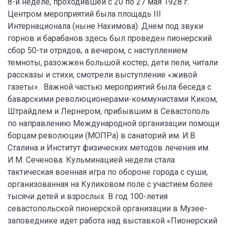
8-й неделе, проходившей с 20 по 27 мая 1928 г.
Центром мероприятий была площадь III
Интернационала (ныне Нахимова). Днем под звуки
горнов и барабанов здесь был проведен пионерский
сбор 50-ти отрядов, а вечером, с наступлением
темноты, разожжен большой костер, дети пели, читали
рассказы и стихи, смотрели выступление «живой
газеты». Важной частью мероприятий была беседа с
баварскими революционерами-коммунистами Киком,
Штрайдлем и Лернером, прибывшим в Севастополь
по направлению Международной организации помощи
борцам революции (МОПРа) в санаторий им. И.В.
Сталина и Институт физических методов лечения им.
И.М. Сеченова. Кульминацией недели стала
тактическая военная игра по обороне города с суши,
организованная на Куликовом поле с участием более
тысячи детей и взрослых. В год 100-летия
севастопольской пионерской организации в Музее-
заповеднике идет работа над выставкой «Пионерский