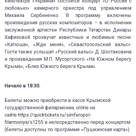
кинотеатре «Украина» состоится концерт «О России с
любовью» камерного оркестра под управлением
Михаила Сербиненко. В программу включены
произведения русских композиторов – в исполнении
заслуженной артистки Республики Татарстан Динары
Хафизовой прозвучат известные и любимые песни:
«Катюша», «Жди меня», «Севастопольский вальс».
Гости также услышат «Русский вальс» Д. Шостаковича
и произведения М.П. Мусоргского «На Южном берегу
Крыма», «Близ Южного берега Крыма».
Начало в 18:30.
Билеты можно приобрести в кассе Крымской
государственной филармонии, online на
сайте
https://quicktickets.ru/simferopol-
filarmoniya/s1255
и непосредственно перед концертом
(билеты доступны по программе «Пушкинская карта»).