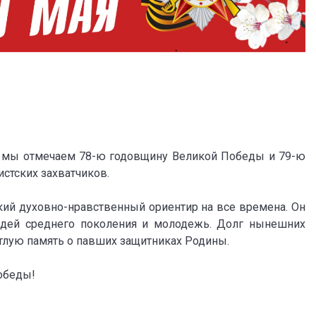
ду мы отмечаем 78-ю годовщину Великой Победы и 79-ю
стских захватчиков.
кий духовно-нравственный ориентир на все времена. Он
юдей среднего поколения и молодежь. Долг нынешних
етлую память о павших защитниках Родины.
обеды!