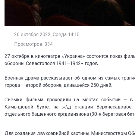
26 октября 2022, Среда 14:10
Просмотров: 334
27 октября в кинотеатре «Украина» состоится показ фи
обороны Севастополя 1941–1942¬ годов.
Военная драма рассказывает об одном из самых траги
города – второй обороне, длившейся 250 дней.
Съёмки фильма проходили на местах событий – в р
Камышовой бухте, на ж\д станции Верхнесадовое, н
отдельного башенного артдивизиона (30-я береговая бата
Для создания двухсерийной картины Министерством О