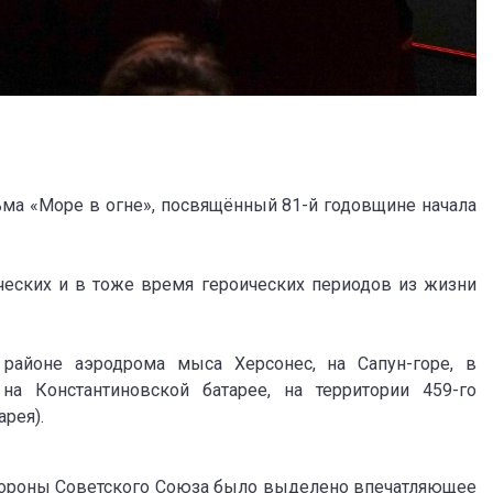
льма «Море в огне», посвящённый 81-й годовщине начала
ческих и в тоже время героических периодов из жизни
айоне аэродрома мыса Херсонес, на Сапун-горе, в
а Константиновской батарее, на территории 459-го
рея).
бороны Советского Союза было выделено впечатляющее