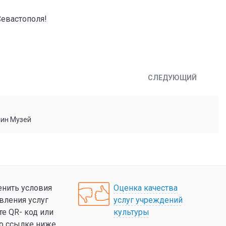
евастополя!
СЛЕДУЮЩИЙ
мин Музей
нить условия
Оценка качества
вления услуг
услуг учреждений
те QR- код или
культуры
по ссылке ниже