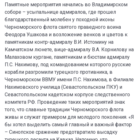
Памятные мероприятия начались во Владимирском
соборе – усыпальнице адмиралов, где прошел
благодарственный молебен у походной иконы
Черноморского флота святого праведного воина
Феодора Ушакова и возложение венков и цветов к
памятникам контр-адмиралу В.И. Истомину на
Камчатском люнете, вице-адмиралу В.А. Корнилову на
Малаховом кургане, памятникам и бюстам адмиралу
П.С. Нахимову, под командованием которого русские
корабли разгромили турецкого противника, в
Черноморском ВВМУ имени П.С. Нахимова, в Филиале
Нахимовского училища (Севастопольском ПКУ) и
Севастопольском кадетском корпусе следственного
комитета РФ. Проведение таких мероприятий знак
того, что славные традиции Черноморского флота
живы и служат примером для молодого поколения. «Я
бы хотел выделить самый главный и важный фактор
– Синопское сражение предотвратило высадку
турецкого десанта на Кавказ. Напомню, что