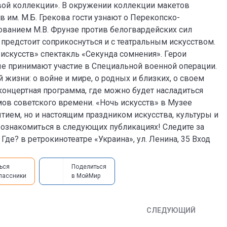
вой коллекции». В окружении коллекции макетов
 им. М.Б. Грекова гости узнают о Перекопско-
ванием М.В. Фрунзе против белогвардейских сил
 предстоит соприкоснуться и с театральным искусством.
 искусств» спектакль «Секунда сомнения». Герои
ые принимают участие в Специальной военной операции.
 жизни: о войне и мире, о родных и близких, о своем
 концертная программа, где можно будет насладиться
в советского времени. «Ночь искусств» в Музее
тием, но и настоящим праздником искусства, культуры и
 ознакомиться в следующих публикациях! Следите за
 Где? в ретрокинотеатре «Украина», ул. Ленина, 35 Вход
ься
Поделиться
лассники
в МойМир
СЛЕДУЮЩИЙ