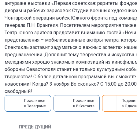
антураже выставки «Первая советская: раритеты фондо
диорам и рабочих зарисовок Студии военных художников
Чонгарской операции войск Южного фронта под командо
генерала П.Н. Врангеля. Посетителям мероприятия также
Театр юного зрителя представит вниманию гостей «Ночи
представления – мобилизованные актёры театра, котор
Спектакль заставит задуматься о важных аспектах нашей
предназначении. Дополнит тему творчества и искусства
мелодиями хорошо знакомых композиций из кинофильмо
обороны Севастополя станет не только культурным собы
творчества! С более детальной программой вы сможете
новостями! Когда? 3 ноября Во сколько? С 15:00 до 20:00
свободный!
Поделиться
Поделиться
Поделит
в Телеграме
в ВКонтакте
в Однок
ПРЕДЫДУЩИЙ