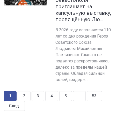
Севастополя
приглашает на
капсульную выставку,
посвящённую Лю...
В 2026 году исполняется 110
лет со дня рождения Героя
Советского Союза
Людмилы Михайловны
Павличенко. Слава о её
подвигах распространилась
далеко за пределы нашей
страны. Обладая сильной
волей, выдерж...
1
2
3
4
5
...
53
След.