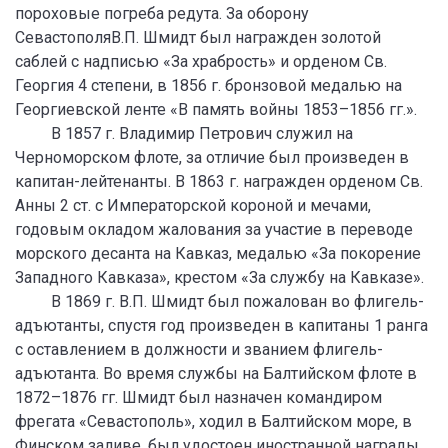
пороховые погреба редута. За оборону
СевастополяВ.П. Шмидт был награжден золотой
саблей с надписью «За храбрость» и орденом Св.
Георгия 4 степени, в 1856 г. бронзовой медалью на
Георгиевской ленте «В память войны 1853–1856 гг.».
В 1857 г. Владимир Петрович служил на
Черноморском флоте, за отличие был произведен в
капитан-лейтенанты. В 1863 г. награжден орденом Св.
Анны 2 ст. с Императорской короной и мечами,
годовым окладом жалования за участие в переводе
морского десанта на Кавказ, медалью «За покорение
Западного Кавказа», крестом «За службу на Кавказе».
В 1869 г. В.П. Шмидт был пожалован во флигель-
адъютанты, спустя год произведен в капитаны 1 ранга
с оставлением в должности и званием флигель-
адъютанта. Во время службы на Балтийском флоте в
1872–1876 гг. Шмидт был назначен командиром
фрегата «Севастополь», ходил в Балтийском море, в
Финском заливе, был удостоен иностранной награды