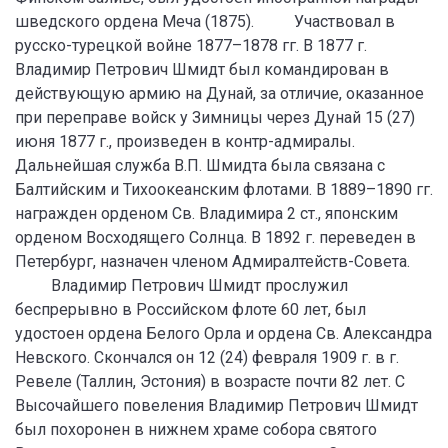
шведского ордена Меча (1875). Участвовал в
русско-турецкой войне 1877–1878 гг. В 1877 г.
Владимир Петрович Шмидт был командирован в
действующую армию на Дунай, за отличие, оказанное
при переправе войск у Зимницы через Дунай 15 (27)
июня 1877 г., произведен в контр-адмиралы.
Дальнейшая служба В.П. Шмидта была связана с
Балтийским и Тихоокеанским флотами. В 1889–1890 гг.
награжден орденом Св. Владимира 2 ст., японским
орденом Восходящего Солнца. В 1892 г. переведен в
Петербург, назначен членом Адмиралтейств-Совета.
Владимир Петрович Шмидт прослужил
беспрерывно в Российском флоте 60 лет, был
удостоен ордена Белого Орла и ордена Св. Александра
Невского. Скончался он 12 (24) февраля 1909 г. в г.
Ревеле (Таллин, Эстония) в возрасте почти 82 лет. С
Высочайшего повеления Владимир Петрович Шмидт
был похоронен в нижнем храме собора святого