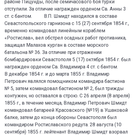
районе Пицунды, после семичасового боя турки
отступили. За отличие награжден орденом Св. Анны 3
ст. с бантом. В.П. Шмидт находился в составе
Севастопольского гарнизона с 15 (27) сентября 1854 г.,
временно командовал линейным кораблем
«Ростислав», вел обстрел осадных работ противника,
защищал Малахов курган в составе морского
батальона № 36. За отличие при отражении
бомбардировки Севастополя 5 (17) октября 1854 г. был
награжден орденом Св. Владимира 4 ст. с бантом.
В декабре 1854 г. и до марта 1855 г. Владимир
Петрович являлся помощником командира бастиона
№ 5, затем командовал бастионом № 2, был трижды
контужен, но оставался в строю. С 26 апреля (8 апреля)
1855 г., в течение месяца, Владимир Петрович Шмидт
командовал батареей Красовского (№19) в Ушаковой
балке, затем до конца обороны Севастополя был
командиром Ростиславского редута. 28 августа (10
сентября) 1855 г. лейтенант Владимир Шмидт взорвал