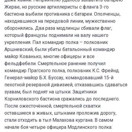
Жерве, но русские артиллеристы с фланга 3-го
бастиона выбили противника с батареи. Ополченцы,
находившиеся на передовой линии, мужественно
оборонялись. Два раза модлинцы сбивали флаг,
который французы поднимали на валу нашего
укрепления. Пал командир полка – полковник
Аршневский, были убиты батальонный командир
майор Кованько, многие офицеры и все
фельдфебели. Смертельное ранение получил
командир Прагского полка, полковник К.С. Фрейнд.
Генерал-майор Б.Х. Буссау, командовавший 15-й
пехотной резервной дивизией, отказавшись сдаваться
зуавам, был поднят на штыки. Защитники
Корниловского бастиона сражались до последнего.
После ожесточённой, смертельной схватки
оставшиеся в живых, штыками проложив дорогу,
стали отходить в тыл Малахова кургана. В самом
начале боя четыре офицера Модлинского полка: