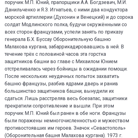
поручик М.П. Юний, прапорщики А.А. Богдзевич, М.И.
Данильченко и Я.З. Игнатьев, с ними два кондуктора
морской артиллерии (Духонин и Венецкий) и до сорока
солдат Модлинского полка, будучи окружёнными со
всех сторон французами, успели занять по приказу
генерала Б.Х. Буссау Оборонительную башню
Малахова кургана, забаррикадировавшись в ней. В
течение трёх с половиной часов эта горстка
защитников башни во главе с Михаилом Юнием
отстреливалась через бойницы в ожидании помощи.
После нескольких неудачных попыток захватить
башню французы, разбив ядрами дверь и ранив
большинство защитников башни, вынудили их
сдаться. Лишь расстреляв весь боезапас, защитники
прекратили сопротивление и вышли. При этом
поручик М.П. Юний был ранен в обе ноги. Французы
были поражены немногочисленностью и мужеством
противостоявших им героев. Значок «Севастополь»
(Оборонительная башня Малахова кургана). 1973 г.