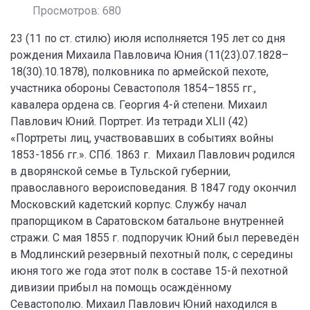
Просмотров: 680
23 (11 по ст. стилю) июля исполняется 195 лет со дня
рождения Михаила Павловича Юния (11(23).07.1828–
18(30).10.1878), полковника по армейской пехоте,
участника обороны Севастополя 1854–1855 гг.,
кавалера ордена св. Георгия 4-й степени. Михаил
Павлович Юний. Портрет. Из тетради XLII (42)
«Портреты лиц, участвовавших в событиях войны
1853-1856 гг.». СПб. 1863 г. Михаил Павлович родился
в дворянской семье в Тульской губернии,
православного вероисповедания. В 1847 году окончил
Московский кадетский корпус. Службу начал
прапорщиком в Саратовском батальоне внутренней
стражи. С мая 1855 г. подпоручик Юний был переведён
в Модлинский резервный пехотный полк, с середины
июня того же года этот полк в составе 15-й пехотной
дивизии прибыл на помощь осаждённому
Севастополю. Михаил Павлович Юний находился в