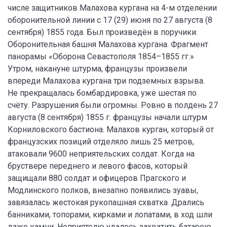
числе защитников Малахова кургана на 4-м отделении
оборонительной линии с 17 (29) июня по 27 августа (8
сентября) 1855 года. Был произведён в поручики.
Оборонительная башня Малахова кургана. Фрагмент
панорамы «Оборона Севастополя 1854–1855 гг.»
Утром, накануне штурма, французы произвели
впереди Малахова кургана три подземных взрыва.
Не прекращалась бомбардировка, уже шестая по
счёту. Разрушения были огромны. Ровно в полдень 27
августа (8 сентября) 1855 г. французы начали штурм
Корниловского бастиона. Малахов курган, который от
французских позиций отделяло лишь 25 метров,
атаковали 9600 неприятельских солдат. Когда на
бруствере переднего и левого фасов, который
защищали 880 солдат и офицеров Прагского и
Модлинского полков, внезапно появились зуавы,
завязалась жестокая рукопашная схватка. Дрались
банниками, топорами, кирками и лопатами, в ход шли
даже камни. Неприятелю удалось захватить батарею