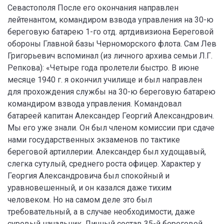
Севастополя После его окончания направлен
лейтенантом, командиром взвода управления на 30-ю
береговую батарею 1-го отд. артдивизиона Береговой
обороны Главной базы Черноморского флота. Сам Лев
Григорьевич вспоминал (из личного архива семьи Л.Г.
Репкова): «Четыре года пролетели быстро. В июне
месяце 1940 г. я окончил училище и был направлен
для прохождения службы на 30-ю береговую батарею
командиром взвода управления. Командовал
батареей капитан Александер Георгий Александрович.
Мы его уже знали. Он был членом комиссии при сдаче
нами государственных экзаменов по тактике
береговой артиллерии. Александер был худощавый,
слегка сутулый, среднего роста офицер. Характер у
Георгия Александровича был спокойный и
уравновешенный, и он казался даже тихим
человеком. Но на самом деле это был
требовательный, а в случае необходимости, даже
суровый начальник. Личный состав 35-й береговой