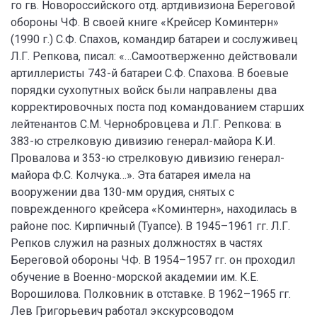
го гв. Новороссийского отд. артдивизиона Береговой
обороны ЧФ. В своей книге «Крейсер Коминтерн»
(1990 г.) С.Ф. Спахов, командир батареи и сослуживец
Л.Г. Репкова, писал: «…Самоотверженно действовали
артиллеристы 743-й батареи С.Ф. Спахова. В боевые
порядки сухопутных войск были направлены два
корректировочных поста под командованием старших
лейтенантов С.М. Чернобровцева и Л.Г. Репкова: в
383-ю стрелковую дивизию генерал-майора К.И.
Провалова и 353-ю стрелковую дивизию генерал-
майора Ф.С. Колчука…». Эта батарея имела на
вооружении два 130-мм орудия, снятых с
поврежденного крейсера «Коминтерн», находилась в
районе пос. Кирпичный (Туапсе). В 1945–1961 гг. Л.Г.
Репков служил на разных должностях в частях
Береговой обороны ЧФ. В 1954–1957 гг. он проходил
обучение в Военно-морской академии им. К.Е.
Ворошилова. Полковник в отставке. В 1962–1965 гг.
Лев Григорьевич работал экскурсоводом