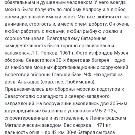
обаятельным и душевным человеком. У него всегда
можно было получить по любому вопросу и в любое
время дельный и умный совет. Мы все любили его за
внимание, строгость и, вместе с тем, доброту. Он очень
любил работать с людьми, любил рыбную ловлю и
хорошо танцевал. Благодаря ему батарейная
самодеятельность была хорошо организована и
налажена». Л.Г. Репков. 1961 г. Фото из фондов Музея
обороны Севастополя 30-я береговая батарея – одно
из наиболее мощных фортификационных сооружений
Береговой обороны Главной базы ЧФ. Находится на
возв. Алькадар (совр. пос. Любимовка).
Предназначалась для обороны морских подступов к
Севастополю с западного и северо-западного
направлений. На вооружении находились две 305-мм
двухорудийные башенные установки «МБ-2-12»,
спроектированные и изготовленные Ленинградским
Металлическим заводом. Вес снаряда – 471 кг,
дальность огня – до 42 км. 30-я батарея сыграла