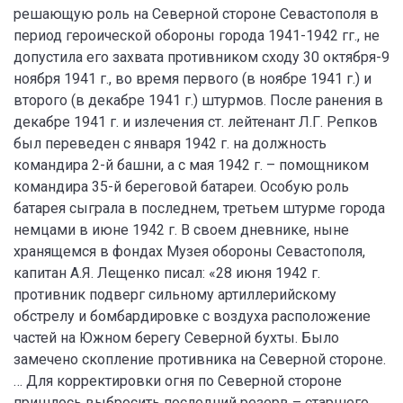
решающую роль на Северной стороне Севастополя в
период героической обороны города 1941-1942 гг., не
допустила его захвата противником сходу 30 октября-9
ноября 1941 г., во время первого (в ноябре 1941 г.) и
второго (в декабре 1941 г.) штурмов. После ранения в
декабре 1941 г. и излечения ст. лейтенант Л.Г. Репков
был переведен с января 1942 г. на должность
командира 2-й башни, а с мая 1942 г. – помощником
командира 35-й береговой батареи. Особую роль
батарея сыграла в последнем, третьем штурме города
немцами в июне 1942 г. В своем дневнике, ныне
хранящемся в фондах Музея обороны Севастополя,
капитан А.Я. Лещенко писал: «28 июня 1942 г.
противник подверг сильному артиллерийскому
обстрелу и бомбардировке с воздуха расположение
частей на Южном берегу Северной бухты. Было
замечено скопление противника на Северной стороне.
… Для корректировки огня по Северной стороне
пришлось выбросить последний резерв – старшего