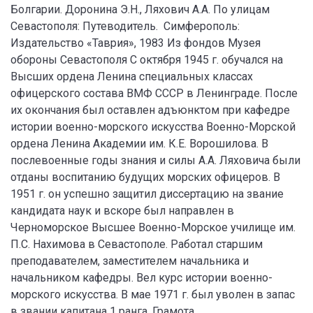
Болгарии. Доронина Э.Н., Ляхович А.А. По улицам
Севастополя: Путеводитель. Симферополь:
Издательство «Таврия», 1983 Из фондов Музея
обороны Севастополя С октября 1945 г. обучался на
Высших ордена Ленина специальных классах
офицерского состава ВМФ СССР в Ленинграде. После
их окончания был оставлен адъюнктом при кафедре
истории военно-морского искусства Военно-Морской
ордена Ленина Академии им. К.Е. Ворошилова. В
послевоенные годы знания и силы А.А. Ляховича были
отданы воспитанию будущих морских офицеров. В
1951 г. он успешно защитил диссертацию на звание
кандидата наук и вскоре был направлен в
Черноморское Высшее Военно-Морское училище им.
П.С. Нахимова в Севастополе. Работал старшим
преподавателем, заместителем начальника и
начальником кафедры. Вел курс истории военно-
морского искусства. В мае 1971 г. был уволен в запас
в звании капитана 1 ранга. Грамота