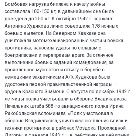
Бомбовая нагрузка биплана к началу войны
составляла 100-150 кг, в дальнейшем она была
доведена до 250 кг. К октябрю 1942 г. сержант
Антонина Худякова лично совершила 178 ночных
боевых вылетов. На Северном Кавказе она
уничтожала мотомеханизированные части и войска
противника, наносила удары по складам с
боеприпасами и переправам врага. За отличное
выполнение боевых заданий командования, за
проявленное мужество и отвагу в борьбе с
немецкими захватчиками А.Ф. Худякова была
удостоена первой правительственной награды –
ордена Красного Знамени. С августа по декабрь 1942 г.
летчицы полка участвовали в обороне Владикавказа.
Начальник штаба 588-го авиационного полка Ирина
Ракобольская вспоминала: «Полк участвовал в
обороне Владикавказа, уничтожал скопления войск и
техники противника в районах Моздока, Прохладной,
Дигоры, а с января 1943 г. – в действиях нашей армии