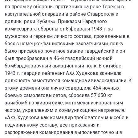
по прорыву обороны противника на реке Терек и в
наступательной операции в районе Ставрополя и
долины реки Кубань». Приказом Народного
комиссариата обороны от 8 февраля 1943 г. за
мужество и героизм личного состава, проявленные в
боях с немецко-фашистскими захватчиками, полку
было присвоено почетное звание гвардейский и он
был преобразован в 46-й гвардейский ночной
бомбардировочный авиационный полк. В октябре
1943 г. гвардии лейтенант А.Ф. Худякова занимала
должность заместителя командира авиаэскадрильи. К
этому времени она лично совершила 464 ночных
боевых самолетовылетов, сбросила 57 650 кг
авиабомб по живой силе, мотомеханизированным
частям, укреплениям и коммуникациям неприятеля.
«А.Ф. Худякова как командир требовательна к себе и
подчиненному составу, все приказания и
распоряжения командования выполняет точно и в