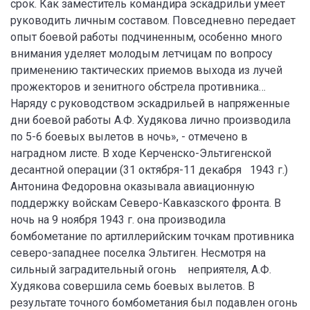
срок. Как заместитель командира эскадрильи умеет
руководить личным составом. Повседневно передает
опыт боевой работы подчиненным, особенно много
внимания уделяет молодым летчицам по вопросу
применению тактических приемов выхода из лучей
прожекторов и зенитного обстрела противника…
Наряду с руководством эскадрильей в напряженные
дни боевой работы А.Ф. Худякова лично производила
по 5-6 боевых вылетов в ночь», - отмечено в
наградном листе. В ходе Керченско-Эльтигенской
десантной операции (31 октября-11 декабря 1943 г.)
Антонина Федоровна оказывала авиационную
поддержку войскам Северо-Кавказского фронта. В
ночь на 9 ноября 1943 г. она производила
бомбометание по артиллерийским точкам противника
северо-западнее поселка Эльтиген. Несмотря на
сильный заградительный огонь неприятеля, А.Ф.
Худякова совершила семь боевых вылетов. В
результате точного бомбометания был подавлен огонь