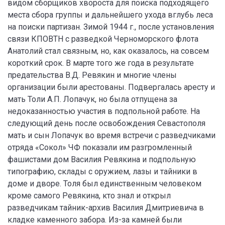
видом сборщиков хвороста для поиска подходящего
места сбора группы и дальнейшего ухода вглубь леса
на поиски партизан. Зимой 1944 г., после установления
связи КПОВТН с разведкой Черноморского флота
Анатолий стал связным, но, как оказалось, на совсем
короткий срок. В марте того же года в результате
предательства В.Д. Ревякин и многие члены
организации были арестованы. Подвергалась аресту и
мать Толи А.П. Лопачук, но была отпущена за
недоказанностью участия в подпольной работе. На
следующий день после освобождения Севастополя
мать и сын Лопачук во время встречи с разведчиками
отряда «Сокол» ЧФ показали им разгромленный
фашистами дом Василия Ревякина и подпольную
типографию, склады с оружием, лазы и тайники в
доме и дворе. Толя был единственным человеком
кроме самого Ревякина, кто знал и открыл
разведчикам тайник-архив Василия Дмитриевича в
кладке каменного забора. Из-за камней были