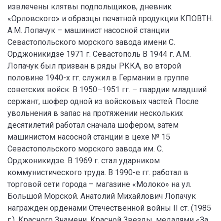
извлечены клятвы подпольщиков, дневник
«Орловского» и образцы печатной продукции КПОВТН.
А.М. Лопачук – машинист насосной станции
Севастопольского морского завода имени С.
Орджоникидзе 1971 г. Севастополь В 1944 г. А.М.
Лопачук был призван в ряды РККА, во второй
половине 1940-х гг. служил в Германии в группе
советских войск. В 1950–1951 гг. – гвардии младший
сержант, шофер одной из войсковых частей. После
увольнения в запас на протяжении нескольких
десятилетий работал сначала шофером, затем
машинистом насосной станции в цехе № 15
Севастопольского морского завода им. С.
Орджоникидзе. В 1969 г. стал ударником
коммунистического труда. В 1990-е гг. работал в
торговой сети города – магазине «Молоко» на ул.
Большой Морской. Анатолий Михайлович Лопачук
награжден орденами Отечественной войны II ст. (1985
г.), Красного Знамени, Красной Звезды, медалями «За