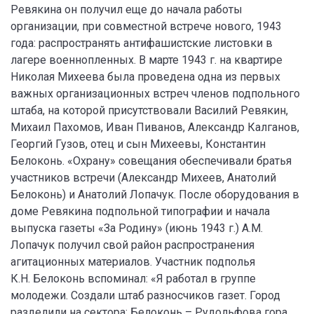
Ревякина он получил еще до начала работы
организации, при совместной встрече нового, 1943
года: распространять антифашистские листовки в
лагере военнопленных. В марте 1943 г. на квартире
Николая Михеева была проведена одна из первых
важных организационных встреч членов подпольного
штаба, на которой присутствовали Василий Ревякин,
Михаил Пахомов, Иван Пиванов, Александр Калганов,
Георгий Гузов, отец и сын Михеевы, Константин
Белоконь. «Охрану» совещания обеспечивали братья
участников встречи (Александр Михеев, Анатолий
Белоконь) и Анатолий Лопачук. После оборудования в
доме Ревякина подпольной типографии и начала
выпуска газеты «За Родину» (июнь 1943 г.) А.М.
Лопачук получил свой район распространения
агитационных материалов. Участник подполья
К.Н. Белоконь вспоминал: «Я работал в группе
молодежи. Создали штаб разносчиков газет. Город
разделили на сектора: Белоконь – Рудольфова гора,