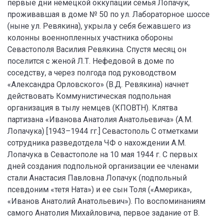
первые дни немецкой оккупации семья Лопачук,
проживавшая в доме № 50 по ул. Лабораторное шоссе
(ныне ул. Ревякина), укрыла у себя бежавшего из
колонны военнопленных участника обороны
Севастополя Василия Ревякина. Спустя месяц он
поселится с женой Л.Т. Нефедовой в доме по
соседству, а через полгода под руководством
«Александра Орловского» (В.Д. Ревякина) начнет
действовать Коммунистическая подпольная
организация в тылу немцев (КПОВТН). Клятва
партизана «Иванова Анатолия Анатольевича» (А.М.
Лопачука) [1943–1944 гг.] Севастополь С отметками
сотрудника разведотдела ЧФ о нахождении А.М.
Лопачука в Севастополе на 10 мая 1944 г. С первых
дней создания подпольной организации ее членами
стали Анастасия Павловна Лопачук (подпольный
псевдоним «тетя Ната») и ее сын Толя («Америка»,
«Иванов Анатолий Анатольевич»). По воспоминаниям
самого Анатолия Михайловича, первое задание от В.