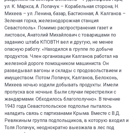
ул. К. Маркса; А. Лопачук – Корабельная сторона; Н.
Михеев – ул. Ленина, базар, Бастионная; А. Калганов –
Зеленая горка, железнодорожная станция
Севастополь». Помимо распространения газет и
листовок, Анатолий Михайлович с товарищами по
заданию штаба КПОВТН вел и другую, не менее
опасную работу: «Находился в группе по добыче
продуктов. Член организации Калганов работал на
железной дороге помощником машиниста. Он
разведывал вагоны и склады с продовольствием и
имуществом. Потом Лопачук, Калганов, Белоконь,
Михеев ночью ходили добывать продукты. Имели
пропуска все ночные. Были случаи перестрелки с
жандармами. Обходилось благополучно». В течение
1943 года Севастопольское подполье пыталось
наладить связь с партизанами Крыма. Вместе с В.Д.
Ревякиным группа подпольщиков, в которую входил и
Толя Лопачук, неоднократно выезжала в лес под