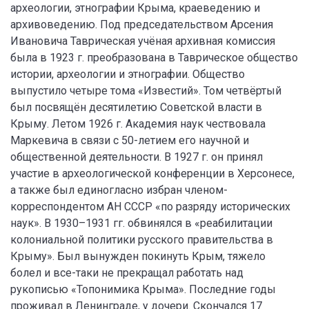
археологии, этнографии Крыма, краеведению и
архивоведению. Под председательством Арсения
Ивановича Таврическая учёная архивная комиссия
была в 1923 г. преобразована в Таврическое общество
истории, археологии и этнографии. Общество
выпустило четыре тома «Известий». Том четвёртый
был посвящён десятилетию Советской власти в
Крыму. Летом 1926 г. Академия наук чествовала
Маркевича в связи с 50-летием его научной и
общественной деятельности. В 1927 г. он принял
участие в археологической конференции в Херсонесе,
а также был единогласно избран членом-
корреспондентом АН СССР «по разряду исторических
наук». В 1930–1931 гг. обвинялся в «реабилитации
колониальной политики русского правительства в
Крыму». Был вынужден покинуть Крым, тяжело
болел и все-таки не прекращал работать над
рукописью «Топонимика Крыма». Последние годы
проживал в Ленинграде, у дочери. Скончался 17