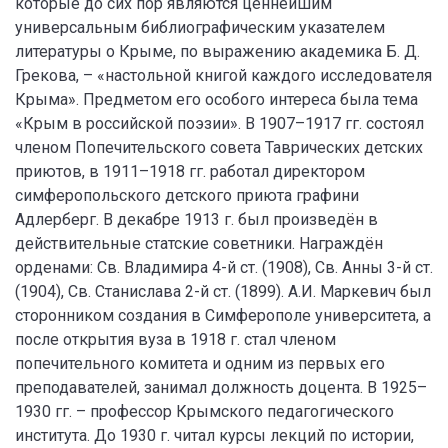
которые до сих пор являются ценнейшим
универсальным библиографическим указателем
литературы о Крыме, по выражению академика Б. Д.
Грекова, – «настольной книгой каждого исследователя
Крыма». Предметом его особого интереса была тема
«Крым в российской поэзии». В 1907–1917 гг. состоял
членом Попечительского совета Таврических детских
приютов, в 1911–1918 гг. работал директором
симферопольского детского приюта графини
Адлерберг. В декабре 1913 г. был произведён в
действительные статские советники. Награждён
орденами: Св. Владимира 4-й ст. (1908), Св. Анны 3-й ст.
(1904), Св. Станислава 2-й ст. (1899). А.И. Маркевич был
сторонником создания в Симферополе университета, а
после открытия вуза в 1918 г. стал членом
попечительного комитета и одним из первых его
преподавателей, занимал должность доцента. В 1925–
1930 гг. – профессор Крымского педагогического
института. До 1930 г. читал курсы лекций по истории,