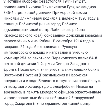
участника обороны Севастополя 1941-1942 гг.,
полковника Николая Олимпиевича Гузя, командира
345-й стрелковой дивизии Приморской армии.
Николай Олимпиевич родился в далёком 1893 году в
станице Лабинской (ныне город Лабинск,
административный центр Лабинского района
Краснодарского края), основанной донскими казаками,
переселёнными на Кубань. В сентябре 1914 года в
возрасте 21 года был призван в Русскую
императорскую армию и направлен в учебную
команду 253-го пехотного Перекопского полка 64-й
пехотной дивизии 1-й армии Северо-Западного
фронта. После окончания учебы в тяжелейших боях в
Восточной Пруссии (Праснышская и Нарочская
операции) и в ходе Великого отступления прошёл путь
от младшего офицера до фельдфебеля. Навсегда
врезались в память молодого офицера ожесточённые
и кровопролитные бои за небольшой белорусский
город Сморгонь (ныне административный центр