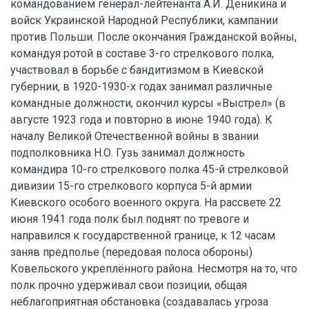
командованием генерал-лейтенанта А.И. Деникина и
войск Украинской Народной Республики, кампании
против Польши. После окончания Гражданской войны,
командуя ротой в составе 3-го стрелкового полка,
участвовал в борьбе с бандитизмом в Киевской
губернии, в 1920-1930-х годах занимал различные
командные должности, окончил курсы «Выстрел» (в
августе 1923 года и повторно в июне 1940 года). К
началу Великой Отечественной войны в звании
подполковника Н.О. Гузь занимал должность
командира 10-го стрелкового полка 45-й стрелковой
дивизии 15-го стрелкового корпуса 5-й армии
Киевского особого военного округа. На рассвете 22
июня 1941 года полк был поднят по тревоге и
направился к государственной границе, к 12 часам
заняв предполье (передовая полоса обороны)
Ковельского укреплённого района. Несмотря на то, что
полк прочно удерживал свои позиции, общая
неблагоприятная обстановка (создавалась угроза