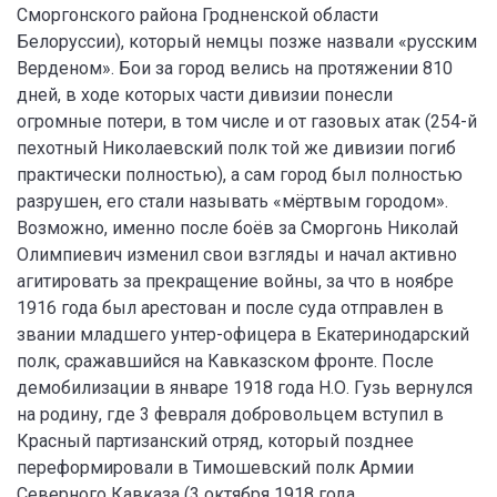
Сморгонского района Гродненской области
Белоруссии), который немцы позже назвали «русским
Верденом». Бои за город велись на протяжении 810
дней, в ходе которых части дивизии понесли
огромные потери, в том числе и от газовых атак (254-й
пехотный Николаевский полк той же дивизии погиб
практически полностью), а сам город был полностью
разрушен, его стали называть «мёртвым городом».
Возможно, именно после боёв за Сморгонь Николай
Олимпиевич изменил свои взгляды и начал активно
агитировать за прекращение войны, за что в ноябре
1916 года был арестован и после суда отправлен в
звании младшего унтер-офицера в Екатеринодарский
полк, сражавшийся на Кавказском фронте. После
демобилизации в январе 1918 года Н.О. Гузь вернулся
на родину, где 3 февраля добровольцем вступил в
Красный партизанский отряд, который позднее
переформировали в Тимошевский полк Армии
Северного Кавказа (3 октября 1918 года