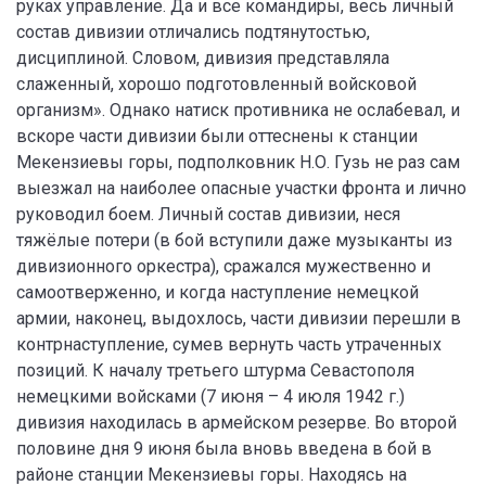
руках управление. Да и все командиры, весь личный
состав дивизии отличались подтянутостью,
дисциплиной. Словом, дивизия представляла
слаженный, хорошо подготовленный войсковой
организм». Однако натиск противника не ослабевал, и
вскоре части дивизии были оттеснены к станции
Мекензиевы горы, подполковник Н.О. Гузь не раз сам
выезжал на наиболее опасные участки фронта и лично
руководил боем. Личный состав дивизии, неся
тяжёлые потери (в бой вступили даже музыканты из
дивизионного оркестра), сражался мужественно и
самоотверженно, и когда наступление немецкой
армии, наконец, выдохлось, части дивизии перешли в
контрнаступление, сумев вернуть часть утраченных
позиций. К началу третьего штурма Севастополя
немецкими войсками (7 июня – 4 июля 1942 г.)
дивизия находилась в армейском резерве. Во второй
половине дня 9 июня была вновь введена в бой в
районе станции Мекензиевы горы. Находясь на