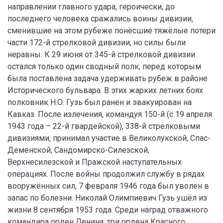
направлении главного удара, героически, до
последнего человека сражались воины дивизии,
сменившие на этом рубеже понёсшие тяжёлые потери
части 172-й стрелковой дивизии, но силы были
неравны. К 29 июня от 345-й стрелковой дивизии
остался только один сводный полк, перед которым
была поставлена задача удерживать рубеж в районе
Исторического бульвара. В этих жарких летних боях
полковник Н.О. Гузь был ранен и эвакуирован на
Кавказ. После излечения, командуя 150-й (с 19 апреля
1943 года – 22-й гвардейской), 338-й стрелковыми
дивизиями, принимал участие в Великолукской, Спас-
Деменской, Сандомирско-Силезской,
Верхнесилезской и Пражской наступательных
операциях. После войны продолжил службу в рядах
вооружённых сил, 7 февраля 1946 года был уволен в
запас по болезни. Николай Олимпиевич Гузь ушёл из
жизни 8 сентября 1953 года. Среди наград отважного
командира орден Ленина, три ордена Красного