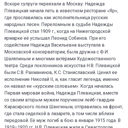
Вскоре супруги переехали в Москву. Надежда
Плевицкая начала петь в известном ресторане «Яр»,
где прославилась как исполнительница русских
народных песен. Переломным в судьбе Надежды
Плевицкой стал 1909 г., когда на Нижегородской
ярмарке её услышал Леонид Собинов. При его
содействии Надежда Васильевна выступала в
Московской консерватории, была дружна с Ф.И.
Шаляпиным и многими актёрами Художественного
театра. Среди поклонников искусства Н.В. Плевицкой
были С.В. Рахманинов, К.С. Станиславский. Ценил ее
исполнение Николай II, и, как гласит легенда, именно
он назвал ее «курским соловьем». Когда началась
Первая мировая война, Надежда Плевицкая, вместе
со своим вторым мужем поручиком лейб-гвардии
Кирасирского полка Шангиным, отправилась на фронт,
где стала сиделкой в лазарете, в том числе вблизи
передовой. Её муж погиб в бою в январе 1915 года. В
1919–1920 гг. Н.В. Плевицкая жила в Севастополе,