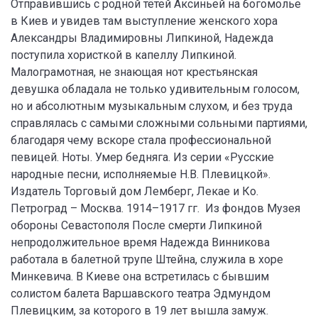
Отправившись с родной тётей Аксиньей на богомолье
в Киев и увидев там выступление женского хора
Александры Владимировны Липкиной, Надежда
поступила хористкой в капеллу Липкиной.
Малограмотная, не знающая нот крестьянская
девушка обладала не только удивительным голосом,
но и абсолютным музыкальным слухом, и без труда
справлялась с самыми сложными сольными партиями,
благодаря чему вскоре стала профессиональной
певицей. Ноты. Умер бедняга. Из серии «Русские
народные песни, исполняемые Н.В. Плевицкой».
Издатель Торговый дом Лемберг, Лекае и Ко.
Петроград – Москва. 1914–1917 гг. Из фондов Музея
обороны Севастополя После смерти Липкиной
непродолжительное время Надежда Винникова
работала в балетной трупе Штейна, служила в хоре
Минкевича. В Киеве она встретилась с бывшим
солистом балета Варшавского театра Эдмундом
Плевицким, за которого в 19 лет вышла замуж.