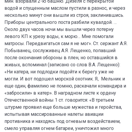
мин. взорвали 2-ю башню. Дизеля с перекрытой
водой и спущенным маслом пустили в разнос, и через
несколько минут они вышли из строя, заклинившись.
Приборы центрального поста разбили кувалдой. …
Около двух часов ночи мы вышли через потерну
левого КП к урезу воды, к морю… Мне помогали
матросы. Передвигаться сам я не мог». Ст. сержант А.Я.
Побыванец, сослуживец А.Я. Лещенко, попавший
после окончания обороны в плен, но оставшийся в
живых, вспоминал (записано со слов В.А. Лещенко):
«Ни катера, ни подлодки подойти к берегу уже не
могли. И вот подошел морской охотник. Я, Мельник и
еще один, фамилию не помню, раскачали командира и
«забросили» в катер». В наградном листе к ордену
Отечественной войны 1 ст. говорится: «В третьем
штурме проявил еще больше мужества и геройства,
испытывая массированные налеты авиации
противника и находясь под огневым воздействием,
смело управляя огнем батареи, уничтожил много