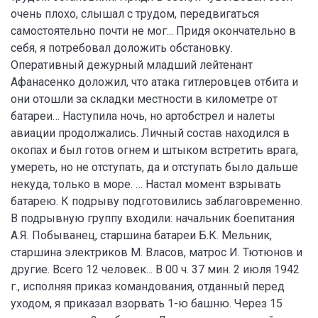
очень плохо, слышал с трудом, передвигаться
самостоятельно почти не мог... Придя окончательно в
себя, я потребовал доложить обстановку.
Оперативный дежурный младший лейтенант
Афанасенко доложил, что атака гитлеровцев отбита и
они отошли за складки местности в километре от
батареи… Наступила ночь, но артобстрел и налеты
авиации продолжались. Личный состав находился в
окопах и был готов огнем и штыком встретить врага,
умереть, но не отступать, да и отступать было дальше
некуда, только в море. … Настал момент взрывать
батарею. К подрыву подготовились заблаговременно.
В подрывную группу входили: начальник боепитания
А.Я. Побыванец, старшина батареи Б.К. Мельник,
старшина электриков М. Власов, матрос И. Тютюнов и
другие. Всего 12 человек... В 00 ч. 37 мин. 2 июля 1942
г., исполняя приказ командования, отданный перед
уходом, я приказал взорвать 1-ю башню. Через 15