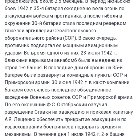
продолжались около 2,5 месяцев. В период июньских
боев 1942 г. 35-я батарея ежедневно вела огонь по
атакующим войскам противника, а после гибели в
окружении 30-й батареи стала последним резервом
тяжелой артиллерии Севастопольского
оборонительного района (СОР). В свою очередь,
противник подвергал ее мощным авиационным
ударам. Во время одного из них, 23 июня 1942 г.,
близкими взрывами авиабомб была выведена из
строя 1-я башня. В последние дни обороны на 35-й
батарее были развернуты командные пункты СОР и
Приморской армии. 30 июня 1942 г. в кают-компании
батареи состоялось последнее объединенное
заседание Военных советов СОР и Приморской армии.
По его окончании Ф.С. Октябрьский озвучил
разрешение Ставки на эвакуацию и приказал капитану
А.Я. Лещенко обеспечить прикрытие эвакуации и по
израсходовании боеприпасов подорвать орудия и
механизмы. В течение дня 1 июля 1942 г. 2-я башня