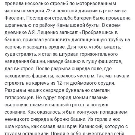
провела несколько стрельб по моторизованным
частям немецкой 72-й пехотной дивизии в р-не мыса
Фиолент. Последняя стрельба батареи была проведена
шрапнелью по району Камышовой бухты. В своем
дневнике А.Я. Лещенко записал: «Пробравшись в
башню, приказал установить дистанционную трубку на
картечь и зарядить орудие. Для того, чтобы видеть,
куда стрелять, я стал за штурвал горизонтального
наведения башни, наведя башню в гущу фашистов,
дал выстрел. После разрыва снаряда поле, где
находились фашисты, казалось чистым. Так мы начали
стрелять на картечь из 12-ти дюймового орудия.
Разрывы наших снарядов буквально сметали
гитлеровцев. Но вдруг перед моими глазами
сверкнуло пламя и сильный грохот, я потерял
сознание. Как оказалось, я был контужен попаданием
немецкого снаряда в броню башни. Из горла и нос
шла кровь, как сказал наш врач Казанский, которую с
трудом остановили. Придя в себя, я чувствовал себя