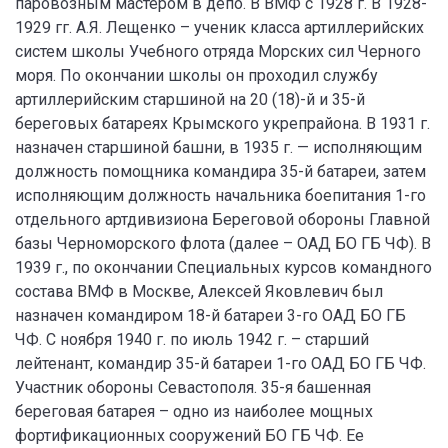
паровозным мастером в депо. В ВМФ с 1928 г. В 1928-
1929 гг. А.Я. Лещенко – ученик класса артиллерийских
систем школы Учебного отряда Морских сил Черного
моря. По окончании школы он проходил службу
артиллерийским старшиной на 20 (18)-й и 35-й
береговых батареях Крымского укрепрайона. В 1931 г.
назначен старшиной башни, в 1935 г. — исполняющим
должность помощника командира 35-й батареи, затем
исполняющим должность начальника боепитания 1-го
отдельного артдивизиона Береговой обороны Главной
базы Черноморского флота (далее – ОАД БО ГБ ЧФ). В
1939 г., по окончании Специальных курсов командного
состава ВМФ в Москве, Алексей Яковлевич был
назначен командиром 18-й батареи 3-го ОАД БО ГБ
ЧФ. С ноября 1940 г. по июль 1942 г. – старший
лейтенант, командир 35-й батареи 1-го ОАД БО ГБ ЧФ.
Участник обороны Севастополя. 35-я башенная
береговая батарея – одно из наиболее мощных
фортификационных сооружений БО ГБ ЧФ. Ее