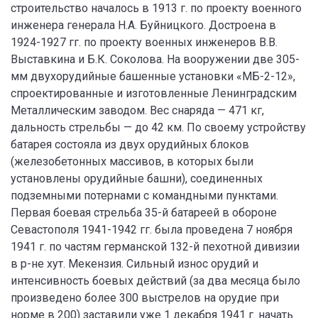
строительство началось в 1913 г. по проекту военного
инженера генерала Н.А. Буйницкого. Достроена в
1924-1927 гг. по проекту военных инженеров В.В.
Выставкина и Б.К. Соколова. На вооружении две 305-
мм двухорудийные башенные установки «МБ-2-12»,
спроектированные и изготовленные Ленинградским
Металлическим заводом. Вес снаряда — 471 кг,
дальность стрельбы — до 42 км. По своему устройству
батарея состояла из двух орудийных блоков
(железобетонных массивов, в которых были
установлены орудийные башни), соединенных
подземными потернами с командными пунктами.
Первая боевая стрельба 35-й батареей в обороне
Севастополя 1941-1942 гг. была проведена 7 ноября
1941 г. по частям германской 132-й пехотной дивизии
в р-не хут. Мекензия. Сильный износ орудий и
интенсивность боевых действий (за два месяца было
произведено более 300 выстрелов на орудие при
норме в 200) заставили уже 1 декабря 1941 г. начать