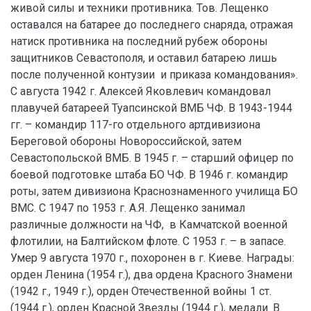
живой силы и техники противника. Тов. Лещенко
оставался на батарее до последнего снаряда, отражая
натиск противника на последний рубеж обороны
защитников Севастополя, и оставил батарею лишь
после полученной контузии и приказа командования».
С августа 1942 г. Алексей Яковлевич командовал
плавучей батареей Туапсинской ВМБ ЧФ. В 1943-1944
гг. – командир 117-го отдельного артдивизиона
Береговой обороны Новороссийской, затем
Севастопольской ВМБ. В 1945 г. – старший офицер по
боевой подготовке штаба БО ЧФ. В 1946 г. командир
роты, затем дивизиона Краснознаменного училища БО
ВМС. С 1947 по 1953 г. А.Я. Лещенко занимал
различные должности на ЧФ, в Камчатской военной
флотилии, на Балтийском флоте. С 1953 г. – в запасе.
Умер 9 августа 1970 г., похоронен в г. Киеве. Награды:
орден Ленина (1954 г.), два ордена Красного Знамени
(1942 г., 1949 г.), орден Отечественной войны 1 ст.
(1944 г.), орден Красной Звезды (1944 г.), медали. В