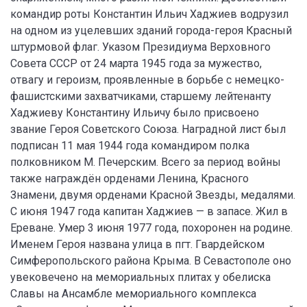
командир роты Константин Ильич Хаджиев водрузил
на одном из уцелевших зданий города-героя Красный
штурмовой флаг. Указом Президиума Верховного
Совета СССР от 24 марта 1945 года за мужество,
отвагу и героизм, проявленные в борьбе с немецко-
фашистскими захватчиками, старшему лейтенанту
Хаджиеву Константину Ильичу было присвоено
звание Героя Советского Союза. Наградной лист был
подписан 11 мая 1944 года командиром полка
полковником М. Печерским. Всего за период войны
также награждён орденами Ленина, Красного
Знамени, двумя орденами Красной Звезды, медалями.
С июня 1947 года капитан Xаджиев — в запасе. Жил в
Ереване. Умер 3 июня 1977 года, похоронен на родине.
Именем Героя названа улица в пгт. Гвардейском
Симферопольского района Крыма. В Севастополе оно
увековечено на мемориальных плитах у обелиска
Славы на Ансамбле мемориального комплекса