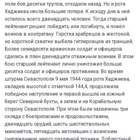
поле боя десятки трупов, отходили назад. Но и рота
Хаджиева несла большие потери. К исходу дня в ней
осталось всего двенадцать человек. Тогда старший
лейтенант решил: победить или погибнуть, и повёл
воинов в контратаку. Горстка храбрецов в жестокой,
но короткой схватке выбила гитлеровцев из траншей.
Более семидесяти вражеских солдат и офицеров
сдались в плен двенадцати отважным воинам. В этом
бою старший лейтенант лично уничтожил больше
десятка солдат и офицеров противника. Во время
штурма Севастополя 9 мая 1944 года рота Хаджиева,
овладев высотой с отметкой 144,4, продолжила
победное наступление и первой вышла на южный
берег Северной бухты, а затем и на Корабельную
сторону Севастополя. При этом были захвачены три
склада с боеприпасами и продовольствием,
двенадцать орудий, шесть шестиствольных
миномётов, пятнадцать автомашин с воинским
снаряжением, много различной техники. Доблестный