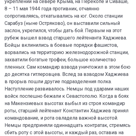
укреплений на севере Крыма, на Перекопе и Сиваше,
8 – 11 мая 1944 года противник, отчаянно
сопротивляясь, откатывались на юг. Около станции
Сарабуз (ныне Остряково), он выставили сильный
заслон, укрепился, чтобы дать бой. Первым на этот
рубеж вышел взвод старшего лейтенанта Хаджиева.
Бойцы вклинились в боевые порядки фашистов,
ворвались на территорию железнодорожной станции,
захватили богатые трофеи, большое количество
пленных. Сам командир взвода уничтожил в этом бою
до десятка гитлеровцев. Вслед за взводом Хаджиева
в прорыв пошли другие подразделения полка.
Наступление развивалось. Немцы под ударами наших
войск поспешно бежали к Севастополю. Когда в боях
на Макензиевых высотах выбыл из строя командир
роты, старший лейтенант Константин Хаджиев принял
командование, и рота овладела важной высотой.
Немцы предприняли одиннадцать контратак, стремясь
сбить роту с этой высоты, и каждый раз, оставив на