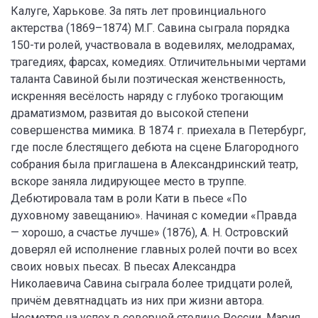
Калуге, Харькове. За пять лет провинциального
актерства (1869–1874) М.Г. Савина сыграла порядка
150-ти ролей, участвовала в водевилях, мелодрамах,
трагедиях, фарсах, комедиях. Отличительными чертами
таланта Савиной были поэтическая женственность,
искренняя весёлость наряду с глубоко трогающим
драматизмом, развитая до высокой степени
совершенства мимика. В 1874 г. приехала в Петербург,
где после блестящего дебюта на сцене Благородного
собрания была приглашена в Александринский театр,
вскоре заняла лидирующее место в труппе.
Дебютировала там в роли Кати в пьесе «По
духовному завещанию». Начиная с комедии «Правда
— хорошо, а счастье лучше» (1876), А. Н. Островский
доверял ей исполнение главных ролей почти во всех
своих новых пьесах. В пьесах Александра
Николаевича Савина сыграла более тридцати ролей,
причём девятнадцать из них при жизни автора.
Несмотря на успех в северной столице России, Мария