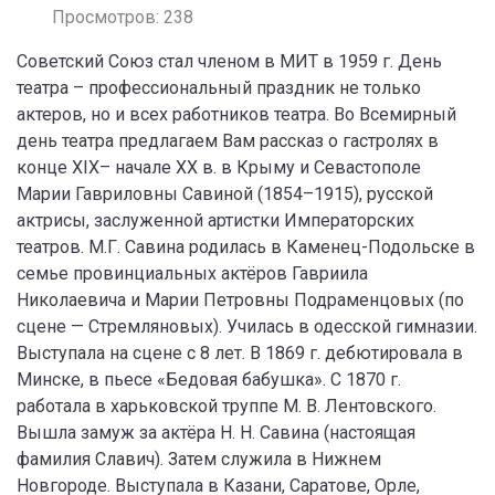
Просмотров: 238
Советский Союз стал членом в МИТ в 1959 г. День
театра – профессиональный праздник не только
актеров, но и всех работников театра. Во Всемирный
день театра предлагаем Вам рассказ о гастролях в
конце XIX– начале XX в. в Крыму и Севастополе
Марии Гавриловны Савиной (1854–1915), русской
актрисы, заслуженной артистки Императорских
театров. М.Г. Савина родилась в Каменец-Подольске в
семье провинциальных актёров Гавриила
Николаевича и Марии Петровны Подраменцовых (по
сцене — Стремляновых). Училась в одесской гимназии.
Выступала на сцене с 8 лет. В 1869 г. дебютировала в
Минске, в пьесе «Бедовая бабушка». С 1870 г.
работала в харьковской труппе М. В. Лентовского.
Вышла замуж за актёра Н. Н. Савина (настоящая
фамилия Славич). Затем служила в Нижнем
Новгороде. Выступала в Казани, Саратове, Орле,