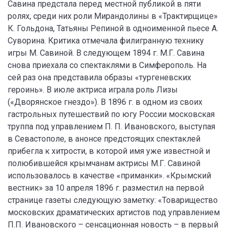
Савина предстала перед местной публикой в пяти
ролях, среди них роли Мирандолины в «Трактирщице»
К. Гольдона, Татьяны Репиной в одноименной пьесе А.
Суворина. Критика отмечала филигранную технику
игры М. Савиной. В следующем 1894 г. М.Г. Савина
снова приехала со спектаклями в Симферополь. На
сей раз она представила образы «тургеневских
героинь». В июле актриса играла роль Лизы
(«Дворянское гнездо»). В 1896 г. в одном из своих
гастрольных путешествий по югу России московская
труппа под управлением П. П. Ивановского, выступая
в Севастополе, в анонсе предстоящих спектаклей
прибегла к хитрости, в которой имя уже известной и
полюбившейся крымчанам актрисы М.Г. Савиной
использовалось в качестве «приманки». «Крымский
вестник» за 10 апреля 1896 г. разместил на первой
странице газеты следующую заметку: «Товарищество
московских драматических артистов под управлением
П.П. Ивановского – сенсационная новость – в первый