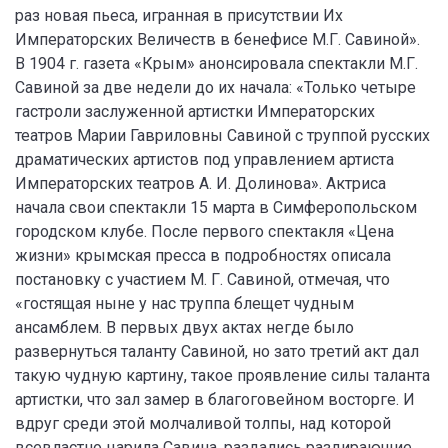
раз новая пьеса, игранная в присутствии Их
Императорских Величеств в бенефисе М.Г. Савиной».
В 1904 г. газета «Крым» анонсировала спектакли М.Г.
Савиной за две недели до их начала: «Только четыре
гастроли заслуженной артистки Императорских
театров Марии Гавриловны Савиной с труппой русских
драматических артистов под управлением артиста
Императорских театров А. И. Долинова». Актриса
начала свои спектакли 15 марта в Симферопольском
городском клубе. После первого спектакля «Цена
жизни» крымская пресса в подробностях описала
постановку с участием М. Г. Савиной, отмечая, что
«гостящая ныне у нас труппа блещет чудным
ансамблем. В первых двух актах негде было
развернуться таланту Савиной, но зато третий акт дал
такую чудную картину, такое проявление силы таланта
артистки, что зал замер в благоговейном восторге. И
вдруг среди этой молчаливой толпы, над которой
всевластно царила Савина, раздались раздирающие