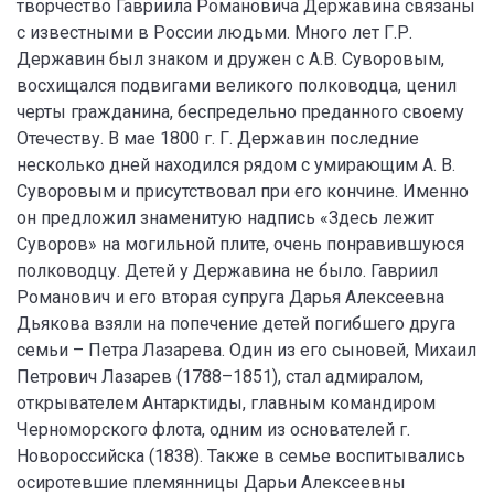
творчество Гавриила Романовича Державина связаны
с известными в России людьми. Много лет Г.Р.
Державин был знаком и дружен с А.В. Суворовым,
восхищался подвигами великого полководца, ценил
черты гражданина, беспредельно преданного своему
Отечеству. В мае 1800 г. Г. Державин последние
несколько дней находился рядом с умирающим А. В.
Суворовым и присутствовал при его кончине. Именно
он предложил знаменитую надпись «Здесь лежит
Суворов» на могильной плите, очень понравившуюся
полководцу. Детей у Державина не было. Гавриил
Романович и его вторая супруга Дарья Алексеевна
Дьякова взяли на попечение детей погибшего друга
семьи – Петра Лазарева. Один из его сыновей, Михаил
Петрович Лазарев (1788–1851), стал адмиралом,
открывателем Антарктиды, главным командиром
Черноморского флота, одним из основателей г.
Новороссийска (1838). Также в семье воспитывались
осиротевшие племянницы Дарьи Алексеевны