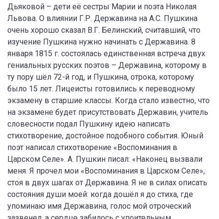
Дьяковой – дети её сестры Марии и поэта Николая
Львова. О влиянии Г.Р. Державина на А.С. Пушкина
очень хорошо сказал В.Г. Белинский, считавший, что
изучение Пушкина нужно начинать с Державина. 8
января 1815 г. состоялась единственная встреча двух
гениальных русских поэтов – Державина, которому в
ту пору шёл 72-й год, и Пушкина, отрока, которому
было 15 лет. Лицеисты готовились к переводному
экзамену в старшие классы. Когда стало известно, что
на экзамене будет присутствовать Державин, учитель
словесности подал Пушкину идею написать
стихотворение, достойное подобного события. Юный
поэт написал стихотворение «Воспоминания в
Царском Селе». А. Пушкин писал: «Наконец вызвали
меня. Я прочел мои «Воспоминания в Царском Селе»,
стоя в двух шагах от Державина. Я не в силах описать
состояния души моей: когда дошёл я до стиха, где
упоминаю имя Державина, голос мой отроческий
зазвенел, а сердце забилось с упоительным