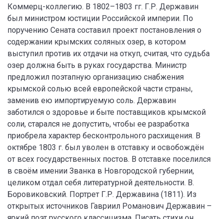
Коммерц-коллегию. В 1802–1803 гг. Г.Р. Державин
был министром юстиции Российской империи. По
поручению Сената составил проект постановления о
содержании крымских соляных озер, в котором
выступил против их отдачи на откуп, считая, что судьба
озер должна быть в руках государства. Министр
предложил поэтапную организацию снабжения
крымской солью всей европейской части страны,
заменив ею импортируемую соль. Державин
заботился о здоровье и быте поставщиков крымской
соли, старался не допустить, чтобы ее разработка
приобрела характер бесконтрольного расхищения. В
октябре 1803 г. был уволен в отставку и освобождён
от всех государственных постов. В отставке поселился
в своём имении Званка в Новгородской губернии,
целиком отдал себя литературной деятельности. В.
Боровиковский. Портрет Г.Р. Державина (1811). Из
открытых источников Гавриил Романович Державин –
яркий поэт русского классицизма. Писать стихи он