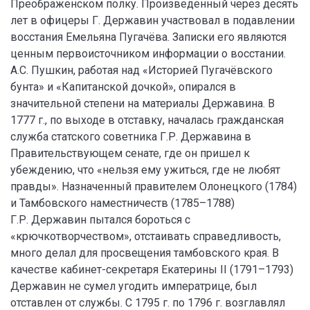
Преображенском полку. Произведенный через десять
лет в офицеры Г. Державин участвовал в подавлении
восстания Емельяна Пугачёва. Записки его являются
ценным первоисточником информации о восстании.
А.С. Пушкин, работая над «Историей Пугачёвского
бунта» и «Капитанской дочкой», опирался в
значительной степени на материалы Державина. В
1777 г., по выходе в отставку, началась гражданская
служба статского советника Г.Р. Державина в
Правительствующем сенате, где он пришел к
убеждению, что «нельзя ему ужиться, где не любят
правды». Назначенный правителем Олонецкого (1784)
и Тамбовского наместничеств (1785–1788)
Г.Р. Державин пытался бороться с
«крючкотворчеством», отстаивать справедливость,
много делал для просвещения тамбовского края. В
качестве кабинет-секретаря Екатерины II (1791–1793)
Державин не сумел угодить императрице, был
отставлен от службы. С 1795 г. по 1796 г. возглавлял