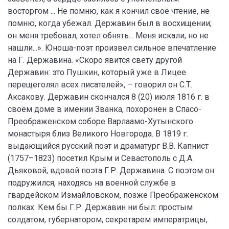
восторгом ... Не помню, как я кончил своё чтение, не
помню, когда убежал. Державин был в восхищении;
он меня требовал, хотел обнять... Меня искали, но не
нашли...». Юноша-поэт произвел сильное впечатление
на Г. Державина. «Скоро явится свету другой
Державин: это Пушкин, который уже в Лицее
перещеголял всех писателей», – говорил он С.Т.
Аксакову. Державин скончался 8 (20) июля 1816 г. в
своём доме в имении Званка, похоронен в Спасо-
Преображенском соборе Варлаамо-Хутынского
монастыря близ Великого Новгорода. В 1819 г.
выдающийся русский поэт и драматург В.В. Капнист
(1757–1823) посетил Крым и Севастополь с Д.А.
Дьяковой, вдовой поэта Г.Р. Державина. С поэтом он
подружился, находясь на военной службе в
гвардейском Измайловском, позже Преображенском
полках. Кем бы Г.Р. Державин ни был: простым
солдатом, губернатором, секретарем императрицы,