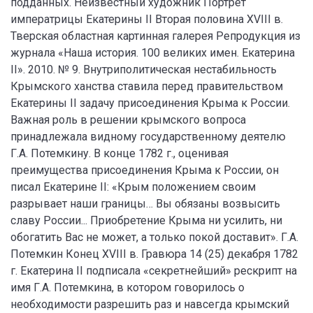
подданных. Неизвестный художник Портрет
императрицы Екатерины II Вторая половина XVIII в.
Тверская областная картинная галерея Репродукция из
журнала «Наша история. 100 великих имен. Екатерина
II». 2010. № 9. Внутриполитическая нестабильность
Крымского ханства ставила перед правительством
Екатерины II задачу присоединения Крыма к России.
Важная роль в решении крымского вопроса
принадлежала видному государственному деятелю
Г.А. Потемкину. В конце 1782 г., оценивая
преимущества присоединения Крыма к России, он
писал Екатерине II: «Крым положением своим
разрывает наши границы… Вы обязаны возвысить
славу России... Приобретение Крыма ни усилить, ни
обогатить Вас не может, а только покой доставит». Г.А.
Потемкин Конец XVIII в. Гравюра 14 (25) декабря 1782
г. Екатерина II подписала «секретнейший» рескрипт на
имя Г.А. Потемкина, в котором говорилось о
необходимости разрешить раз и навсегда крымский