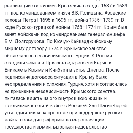
реализации состоялись Крымские походы 1687 и 1689
гг. под командованием князя В.В. Голицына, Азовские
походы Петра I 1695 и 1696 гг., война 1735–1739 гг. В
ходе Русско-турецкой войны 1768–1774 гг. Крым был
занят войсками под командованием генерал-аншефа
В.М. Долгорукова. По Кючук-Кайнарджийскому
мирному договору 1774 г. Крымское ханство
объявлялось независимым от Турции. К России
отходили земли в Приазовье, крепости Керчь и
Еникале в Крыму и Кинбурн в устье Днепра. После
подписания договора ситуация в Крыму была
неопределенная и сложная. Турция, хотя и согласилась
на признание независимости Крымского ханства,
пыталась влиять на его внутреннюю жизнь и
готовилась к новой войне с Россией. Хан Шагин-Гирей,
утвердившийся на престоле при поддержке русских
войск, проводил реформы по европеизации
государства и армии, вызывая недовольство