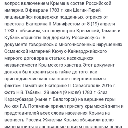
вопрос включением Крыма в состав Российской
империи. В феврале 1783 г. хан Шагин-Гирей,
лишившийся поддержки подданных, отрекся от
престола. Екатерина II Манифестом от 8 (19) апреля
1783 г. объявила, что полуостров Крымский, Тамань и
Кубань «приняты под державу Российскую». В
документе говорилось о многочисленных нарушениях
Османской империей Кючук-Кайнарджийского
мирного договора в статьях, касающихся
независимости Крымского ханства. Этот документ
должен был храниться в тайне до того, как
присоединение ханства станет свершившимся
фактом. Памятник Екатерине II. Севастополь 2016 г.
Фото Н.В. Табалы. 28 июня (9 июля) 1783 г. близ
Карасубазара (ныне г. Белогорск) на вершине горы
Ак-кая Г.А. Потемкин принял присягу крымской знати и
представителей всех слоев населения Крыма на
верность России. Жителям Крыма объявили волю
императрицы и дарованные новым подданным права: