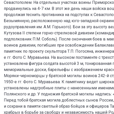
Севастополем. На отдельных участках воины Приморско
продвинулись на 4-7 км. В этот же день наши войска во
продолжая теснить противника на подступах к Севастопо
Безымянную, расположенную над юго-западной окраино
рудоуправления им. А.М. Горького). Бои за эту высоту 
Кутузова II степени горно-стрелковой дивизии (командир
подполковник П.М. Соболь). После окончания боев в мае
воинов дивизии, погибших при освобождении Балаклавы
памятник по проекту скульптора Т.П. Погосяна, инженера
е гг. Фото С. Муравьева. На высоком постаменте с тре
установлена фигура солдата высотой 3 м, тонированная 
мемориальные доски, барельефы с изображением красно
Моряки-черноморцы у братской могилы воинов 242-й ст
1950-е гг. Фото С. Муравьева. К памятнику ведет широка
установлены надгробные плиты с нанесенными именами м
Полянского и др. У подножия братской могилы надпись: 
Перед тобой братская могила доблестных сынов России,
и сохрани в памяти светлый образ бойцов и офицеров 
храбрых в борьбе за свободу и независимость нашей Ро