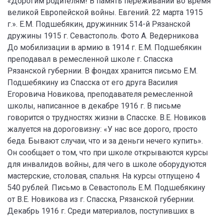
«Дорогим родителям! В память переживаний во время
великой Европейской войны. Евгений. 22 марта 1915
г.». Е.М. Подшебякин, дружинник 514-й Рязанской
дружины 1915 г. Севастополь. Фото А. Ведерникова
До мобилизации в армию в 1914 г. Е.М. Подшебякин
преподавал в ремесленной школе г. Спасска
Рязанской губернии. В фондах хранится письмо Е.М.
Подшебякину из Спасска от его друга Василия
Егоровича Новикова, преподавателя ремесленной
школы, написанное в декабре 1916 г. В письме
говорится о трудностях жизни в Спасске. В.Е. Новиков
жалуется на дороговизну: «У нас все дорого, просто
беда. Бывают случаи, что и за деньги нечего купить».
Он сообщает о том, что при школе открываются курсы
для инвалидов войны, для чего в школе оборудуются
мастерские, столовая, спальня. На курсы отпущено 4
540 рублей. Письмо в Севастополь Е.М. Подшебякину
от В.Е. Новикова из г. Спасска, Рязанской губернии.
Декабрь 1916 г. Среди материалов, поступивших в