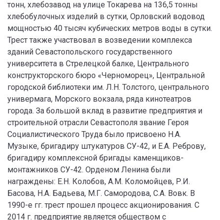
тонн, хлебозавод на улице Токарева на 136,5 тонны
хлебобулочных изделий в сутки, Орловский водовод
мощностью 40 тысяч кубических метров воды в сутки.
Трест также участвовал в возведении комплекса
зданий Севастопольского государственного
университета в Стрелецкой балке, Центрального
конструкторского бюро «Черноморец», Центральной
городской библиотеки им. Л.Н. Толстого, центрального
универмага, Морского вокзала, ряда кинотеатров
города. За большой вклад в развитие предприятия и
строительной отрасли Севастополя звание Героя
Социалистического Труда было присвоено Н.А.
Музыке, бригадиру штукатуров СУ-42, и Е.А. Реброву,
бригадиру комплексной бригады каменщиков-
монтажников СУ-42. Орденом Ленина были
награждены: Е.Н. Колобов, А.М. Коломойцев, Р.И.
Басова, Н.А. Бадьева, М.Г. Самородова, С.А. Вовк. В
1990-е гг. трест прошел процесс акционирования. С
2014 г. предприятие является обществом с