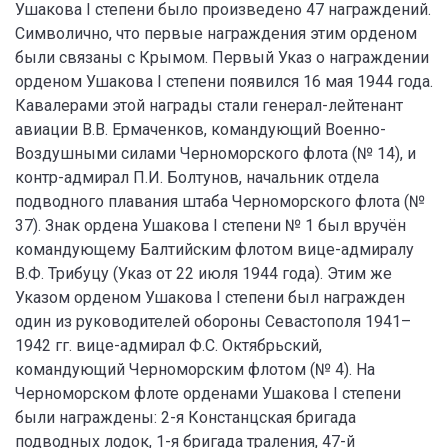
Ушакова I степени было произведено 47 награждений.
Символично, что первые награждения этим орденом
были связаны с Крымом. Первый Указ о награждении
орденом Ушакова I степени появился 16 мая 1944 года.
Кавалерами этой награды стали генерал-лейтенант
авиации В.В. Ермаченков, командующий Военно-
Воздушными силами Черноморского флота (№ 14), и
контр-адмирал П.И. Болтунов, начальник отдела
подводного плавания штаба Черноморского флота (№
37). Знак ордена Ушакова I степени № 1 был вручён
командующему Балтийским флотом вице-адмиралу
В.Ф. Трибуцу (Указ от 22 июля 1944 года). Этим же
Указом орденом Ушакова I степени был награжден
один из руководителей обороны Севастополя 1941–
1942 гг. вице-адмирал Ф.С. Октябрьский,
командующий Черноморским флотом (№ 4). На
Черноморском флоте орденами Ушакова I степени
были награждены: 2-я Констанцская бригада
подводных лодок, 1-я бригада траления, 47-й