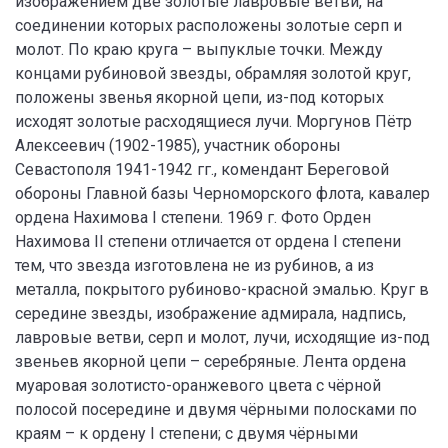
изображением две золотые лавровые ветви, на
соединении которых расположены золотые серп и
молот. По краю круга – выпуклые точки. Между
концами рубиновой звезды, обрамляя золотой круг,
положены звенья якорной цепи, из-под которых
исходят золотые расходящиеся лучи. Моргунов Пётр
Алексеевич (1902-1985), участник обороны
Севастополя 1941-1942 гг., комендант Береговой
обороны Главной базы Черноморского флота, кавалер
ордена Нахимова I степени. 1969 г. Фото Орден
Нахимова II степени отличается от ордена I степени
тем, что звезда изготовлена не из рубинов, а из
металла, покрытого рубиново-красной эмалью. Круг в
середине звезды, изображение адмирала, надпись,
лавровые ветви, серп и молот, лучи, исходящие из-под
звеньев якорной цепи – серебряные. Лента ордена
муаровая золотисто-оранжевого цвета с чёрной
полосой посередине и двумя чёрными полосками по
краям – к ордену I степени; с двумя чёрными