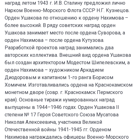
наград летом 1943 г. И.В. Сталину предложил лично
Нарком Военно-Морского Флота СССР Н.Г. Кузнецов.
Орден Ушакова по отношению к ордену Нахимова –
более высокий. В ряду советских наград орден
Ушакова занимает место после ордена Суворова, а
орден Нахимова – после ордена Кутузова.
Разработкой проектов наград занимались два
авторских коллектива. Внешний вид ордена Ушакова
был создан архитектором Модестом Шипелевским, а
орден Нахимова – художником Аркадием
Диодоровым и капитаном 1-го ранга Борисом
Хомичем. Изготавливались ордена на Краснокамском
монетном дворе (совр. г. Краснокамск Пермского
края). Основные тиражи нумерованных наград
выпущены в 1944–1946 годах. Орден Ушакова II
степени № 17 Героя Советского Союза Мусатова
Николая Алексеевича, участника Великой
Отечественной войны 1941-1945 гг. Орденом
Нахимова награждались офицеры Военно-Морского