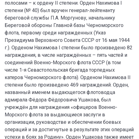
полосами – к ордену II степени. Орден Нахимова I
степени (№ 40) был вручен генерал-лейтенанту
береговой службы П.А. Моргунову, начальнику
Береговой обороны Главной базы Черноморского
флота, первому среди награжденных (Указ
Президиума Верховного Совета СССР от 16 мая 1944
г.). Орденом Нахимова I степени было произведено 82
награждения, в числе награждённых – пять частей и
соединений Военно-Морского флота СССР (в том
числе 1-я Севастопольская бригада торпедных
катеров Черноморского флота). Орденом Нахимова II
степени было произведено 469 награждений. Орден,
названный именем выдающегося флотоводца
адмирала Фёдора Фёдоровича Ушакова, был
учреждён для награждения «офицеров Военно-
Морского флота за выдающиеся заслуги в
организации, руководстве и обеспечении боевых
операций и за достигнутые в результате этих операций
успехи в боях за Родину». Орден Ушакова также имеет