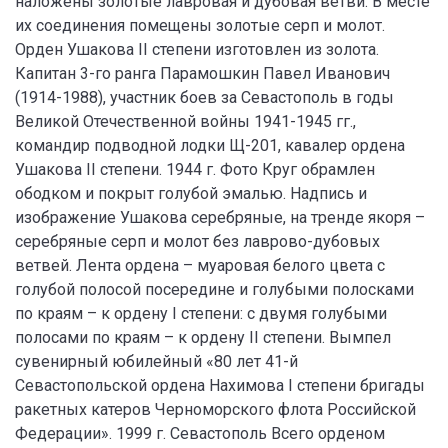
наложены золотые лавровая и дубовая ветви. В месте
их соединения помещены золотые серп и молот.
Орден Ушакова II степени изготовлен из золота.
Капитан 3-го ранга Парамошкин Павел Иванович
(1914-1988), участник боев за Севастополь в годы
Великой Отечественной войны 1941-1945 гг.,
командир подводной лодки Щ-201, кавалер ордена
Ушакова II степени. 1944 г. Фото Круг обрамлен
ободком и покрыт голубой эмалью. Надпись и
изображение Ушакова серебряные, на тренде якоря –
серебряные серп и молот без лаврово-дубовых
ветвей. Лента ордена – муаровая белого цвета с
голубой полосой посередине и голубыми полосками
по краям – к ордену I степени: с двумя голубыми
полосами по краям – к ордену II степени. Вымпел
сувенирный юбилейный «80 лет 41-й
Севастопольской ордена Нахимова I степени бригады
ракетных катеров Черноморского флота Российской
Федерации». 1999 г. Севастополь Всего орденом