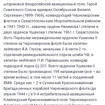
штурмовой Феодосийский авиационный полк. Герой
Советского Союза адмирал Октябрьский Филипп
Сергеевич (1899-1969), командующий Черноморским
флотом и Севастопольским оборонительным районом
в 1941-1942 гг., кавалер ордена Нахимова I степени и
двух орденов Ушакова I степени. 1961 г. Севастополь.
Фото Первыми награждёнными орденом Ушакова II
степени на Черноморском флоте были капитан-
лейтенант А.А. Глухов, начальник 2-й части 2-го
отделения разведывательного отдела штаба ЧФ, и
капитан-лейтенант П.И. Парамошкин, командир
подводной лодки Щ-201. Всего орденом Ушакова II
степени было произведено 194 награждения (все – во
время войны), в том числе 11 частей и соединений
ВМФ. Среди них – 2-я Сулинская Краснознамённая
бригада речных кораблей Черноморского флота (до
апреля 1944 г.) и 9-й истребительный авиационный
Клайпедский Краснознамёный полк Черноморского