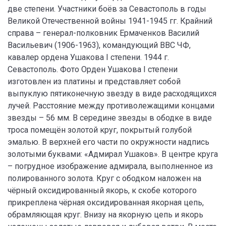
две степени. Участники боёв за Севастополь в годы
Великой Отечественной войны 1941-1945 гг. Крайний
справа – генерал-полковник Ермаченков Василий
Васильевич (1906-1963), командующий ВВС ЧФ,
кавалер ордена Ушакова I степени. 1944 г.
Севастополь. Фото Орден Ушакова I степени
изготовлен из платины и представляет собой
выпуклую пятиконечную звезду в виде расходящихся
лучей. Расстояние между противолежащими концами
звезды – 56 мм. В середине звезды в ободке в виде
троса помещён золотой круг, покрытый голубой
эмалью. В верхней его части по окружности надпись
золотыми буквами: «Адмирал Ушаков». В центре круга
– погрудное изображение адмирала, выполненное из
полированного золота. Круг с ободком наложен на
чёрный оксидированный якорь, к скобе которого
прикреплена чёрная оксидированная якорная цепь,
обрамляющая круг. Внизу на якорную цепь и якорь